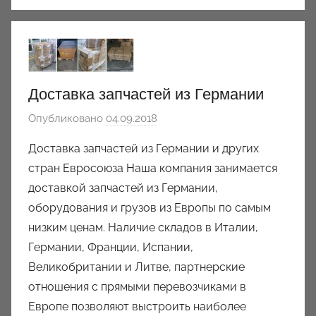
Доставка запчастей из Германии
Опубликовано
04.09.2018
а
в
Доставка запчастей из Германии и других
т
стран Евросоюза Наша компания занимается
о
доставкой запчастей из Германии,
р
оборудования и грузов из Европы по самым
о
низким ценам. Наличие складов в Италии,
м
Германии, Франции, Испании,
a
u
Великобритании и Литве, партнерские
k
отношения с прямыми перевозчиками в
c
Европе позволяют выстроить наиболее