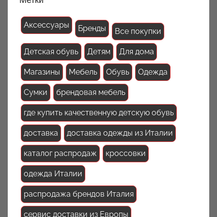
Аксессуары
Бренды
Все покупки
Детская обувь
Детям
Для дома
Магазины
Мебель
Обувь
Одежда
Сумки
брендовая мебель
где купить качественную детскую обувь
доставка
доставка одежды из Италии
каталог распродаж
кроссовки
одежда Италии
распродажа брендов Италия
сервис доставки из Европы