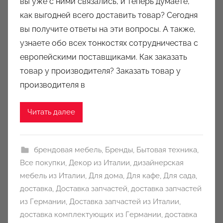
вы уже с ними связались, и теперь думаете,
р
как выгодней всего доставить товар? Сегодня
о
вы получите ответы на эти вопросы. А также,
м
узнаете обо всех тонкостях сотрудничества с
a
u
европейскими поставщиками. Как заказать
k
товар у производителя? Заказать товар у
c
производителя в
i
o
Читать далее
n
y
брендовая мебель
,
Бренды
,
Бытовая техника
,
Все покупки
,
Декор из Италии
,
дизайнерская
мебель из Италии
,
Для дома
,
Для кафе
,
Для сада
,
доставка
,
Доставка запчастей
,
доставка запчастей
из Германии
,
Доставка запчастей из Италии
,
доставка комплектующих из Германии
,
доставка