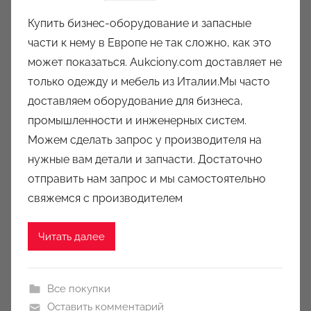
в
Купить бизнес-оборудование и запасные
т
части к нему в Европе не так сложно, как это
о
может показаться. Aukciony.com доставляет не
р
только одежду и мебель из Италии.Мы часто
о
доставляем оборудование для бизнеса,
м
промышленности и инженерных систем.
a
u
Можем сделать запрос у производителя на
k
нужные вам детали и запчасти. Достаточно
c
отправить нам запрос и мы самостоятельно
i
свяжемся с производителем
o
n
Читать далее
y
Все покупки
Оставить комментарий