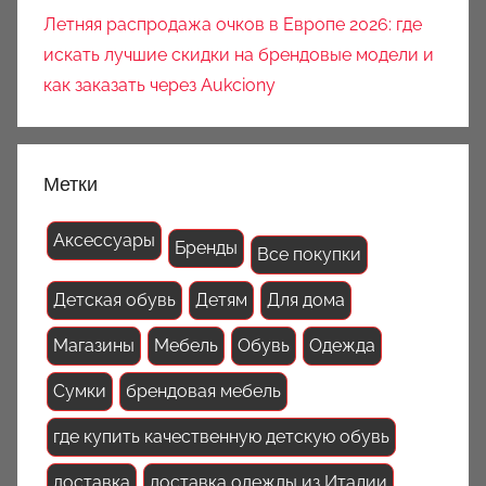
Летняя распродажа очков в Европе 2026: где
искать лучшие скидки на брендовые модели и
как заказать через Aukciony
Метки
Аксессуары
Бренды
Все покупки
Детская обувь
Детям
Для дома
Магазины
Мебель
Обувь
Одежда
Сумки
брендовая мебель
где купить качественную детскую обувь
доставка
доставка одежды из Италии