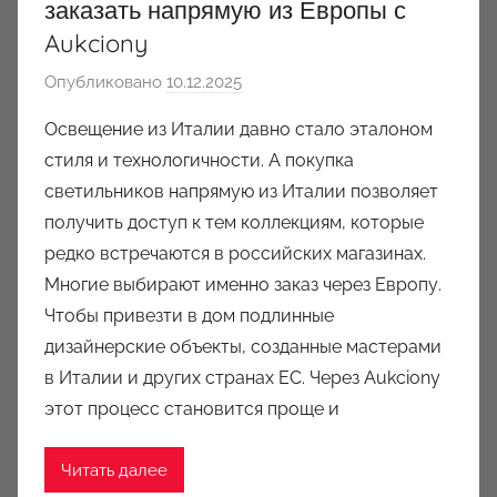
заказать напрямую из Европы с
Aukciony
Опубликовано
10.12.2025
а
в
Освещение из Италии давно стало эталоном
т
стиля и технологичности. А покупка
о
светильников напрямую из Италии позволяет
р
получить доступ к тем коллекциям, которые
о
редко встречаются в российских магазинах.
м
Многие выбирают именно заказ через Европу.
a
u
Чтобы привезти в дом подлинные
k
дизайнерские объекты, созданные мастерами
c
в Италии и других странах ЕС. Через Aukciony
i
этот процесс становится проще и
o
n
Читать далее
y