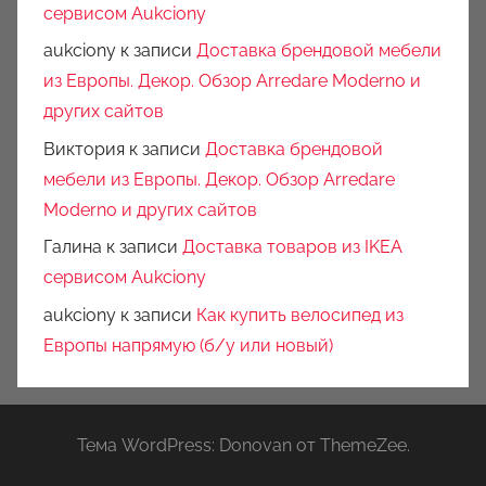
сервисом Aukciony
aukciony
к записи
Доставка брендовой мебели
из Европы. Декор. Обзор Arredare Moderno и
других сайтов
Виктория
к записи
Доставка брендовой
мебели из Европы. Декор. Обзор Arredare
Moderno и других сайтов
Галина
к записи
Доставка товаров из IKEA
сервисом Aukciony
aukciony
к записи
Как купить велосипед из
Европы напрямую (б/у или новый)
Тема WordPress: Donovan от ThemeZee.