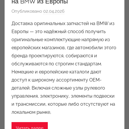
на BMW из Европы
Опубликовано
02.04.2026
а
в
Доставка оригинальных запчастей на BMW из
т
Европы — это надёжный способ получить
о
оригинальные комплектующие напрямую из
р
европейских магазинов, где автомобили этого
о
бренда проектируются, собираются и
м
обслуживаются по строгим стандартам.
a
u
Немецкие и европейские каталоги дают
k
доступ к широкому ассортименту OEM-
c
деталей. Включая сложные узлы рулевого
i
управления, электронику, элементы подвески
o
и трансмиссии, которые либо отсутствуют на
n
локальном рынке,
y
Читать далее