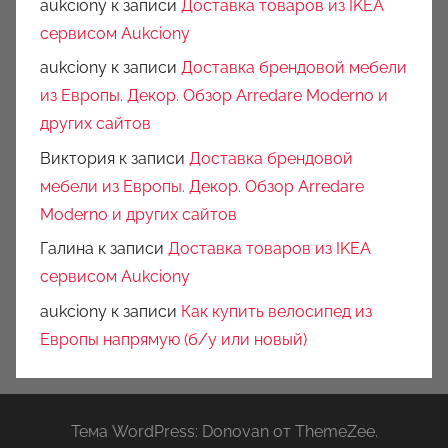
aukciony
к записи
Доставка товаров из IKEA
сервисом Aukciony
aukciony
к записи
Доставка брендовой мебели
из Европы. Декор. Обзор Arredare Moderno и
других сайтов
Виктория
к записи
Доставка брендовой
мебели из Европы. Декор. Обзор Arredare
Moderno и других сайтов
Галина
к записи
Доставка товаров из IKEA
сервисом Aukciony
aukciony
к записи
Как купить велосипед из
Европы напрямую (б/у или новый)
Тема WordPress: Donovan от ThemeZee.