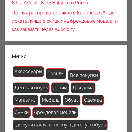
Nike, Adidas, New Balance и Puma
Летняя распродажа очков в Европе 2026: где
искать лучшие скидки на брендовые модели и
как заказать через Aukciony
Метки
Аксессуары
Бренды
Все покупки
Детская обувь
Детям
Для дома
Магазины
Мебель
Обувь
Одежда
Сумки
брендовая мебель
где купить качественную детскую обувь