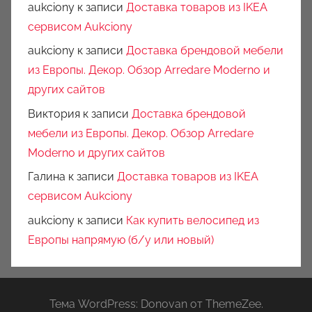
aukciony
к записи
Доставка товаров из IKEA
сервисом Aukciony
aukciony
к записи
Доставка брендовой мебели
из Европы. Декор. Обзор Arredare Moderno и
других сайтов
Виктория
к записи
Доставка брендовой
мебели из Европы. Декор. Обзор Arredare
Moderno и других сайтов
Галина
к записи
Доставка товаров из IKEA
сервисом Aukciony
aukciony
к записи
Как купить велосипед из
Европы напрямую (б/у или новый)
Тема WordPress: Donovan от ThemeZee.