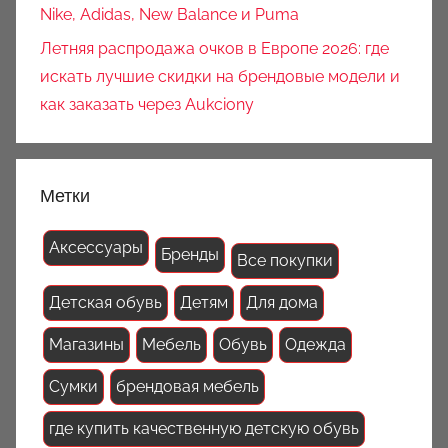
Nike, Adidas, New Balance и Puma
Летняя распродажа очков в Европе 2026: где
искать лучшие скидки на брендовые модели и
как заказать через Aukciony
Метки
Аксессуары
Бренды
Все покупки
Детская обувь
Детям
Для дома
Магазины
Мебель
Обувь
Одежда
Сумки
брендовая мебель
где купить качественную детскую обувь