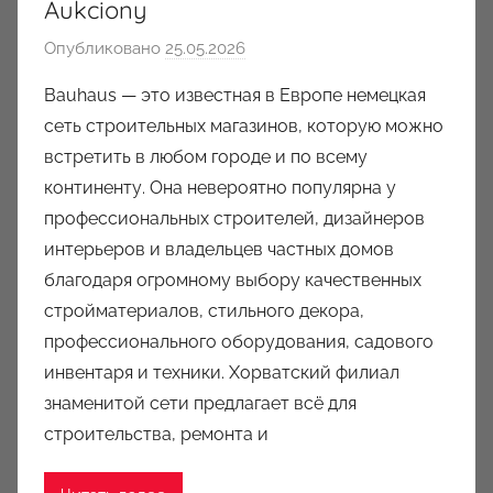
Aukciony
Опубликовано
25.05.2026
а
в
Bauhaus — это известная в Европе немецкая
т
сеть строительных магазинов, которую можно
о
встретить в любом городе и по всему
р
континенту. Она невероятно популярна у
о
профессиональных строителей, дизайнеров
м
интерьеров и владельцев частных домов
a
u
благодаря огромному выбору качественных
k
стройматериалов, стильного декора,
c
профессионального оборудования, садового
i
инвентаря и техники. Хорватский филиал
o
знаменитой сети предлагает всё для
n
строительства, ремонта и
y