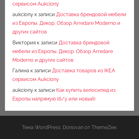
сервисом Aukciony
aukciony
к записи
Доставка брендовой мебели
из Европы. Декор. Обзор Arredare Moderno и
других сайтов
Виктория
к записи
Доставка брендовой
мебели из Европы. Декор. Обзор Arredare
Moderno и других сайтов
Галина
к записи
Доставка товаров из IKEA
сервисом Aukciony
aukciony
к записи
Как купить велосипед из
Европы напрямую (б/у или новый)
Тема WordPress: Donovan от ThemeZee.