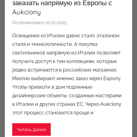
заказать напрямую из Европы с
Aukciony
Опубликовано
10.12.2025
а
в
Освещение из Италии давно стало эталоном
т
стиля и технологичности. А покупка
о
светильников напрямую из Италии позволяет
р
получить доступ к тем коллекциям, которые
о
редко встречаются в российских магазинах.
м
Многие выбирают именно заказ через Европу.
a
u
Чтобы привезти в дом подлинные
k
дизайнерские объекты, созданные мастерами
c
в Италии и других странах ЕС. Через Aukciony
i
этот процесс становится проще и
o
n
Читать далее
y