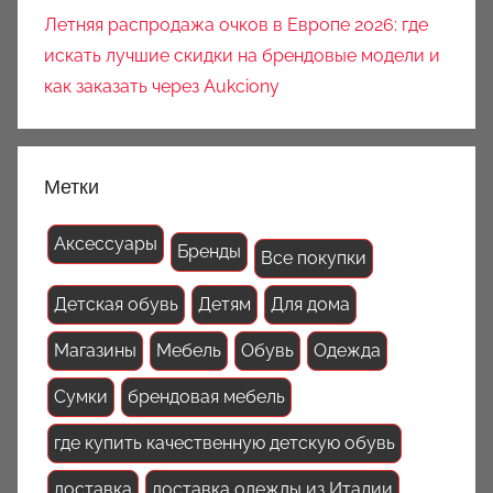
Летняя распродажа очков в Европе 2026: где
искать лучшие скидки на брендовые модели и
как заказать через Aukciony
Метки
Аксессуары
Бренды
Все покупки
Детская обувь
Детям
Для дома
Магазины
Мебель
Обувь
Одежда
Сумки
брендовая мебель
где купить качественную детскую обувь
доставка
доставка одежды из Италии