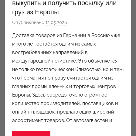
выкупить и получить посылку или
груз из Европы
Опубликовано
12.05.2026
а
в
Доставка товаров из Германии в Россию уже
т
много лет остаётся одним из самых
о
востребованных направлений в
р
международной логистике. Это объясняется
о
не только географической близостью, но и тем,
м
что Германия по праву считается одним из
a
u
главных промышленных и торговых центров
k
Европы. Здесь сосредоточено огромное
c
количество производителей, поставщиков и
i
онлайн-площадок, предлагающих широкий
o
ассортимент товаров. От автозапчастей и
n
y