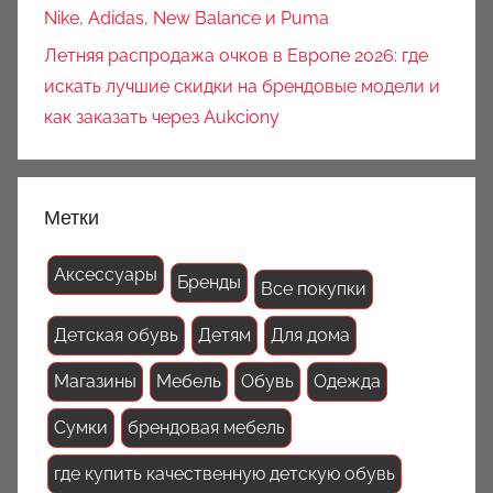
Nike, Adidas, New Balance и Puma
Летняя распродажа очков в Европе 2026: где
искать лучшие скидки на брендовые модели и
как заказать через Aukciony
Метки
Аксессуары
Бренды
Все покупки
Детская обувь
Детям
Для дома
Магазины
Мебель
Обувь
Одежда
Сумки
брендовая мебель
где купить качественную детскую обувь