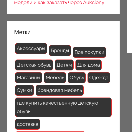
модели и как заказать через Aukciony
Метки
Аксессуары
Бренды
Все покупки
Детская обувь
Детям
Для дома
Магазины
Мебель
Обувь
Одежда
Сумки
брендовая мебель
где купить качественную детскую
обувь
доставка