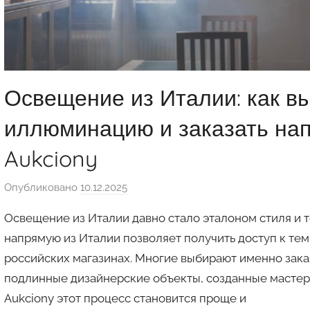
Освещение из Италии: как в
иллюминацию и заказать нап
Aukciony
Опубликовано
10.12.2025
а
в
Освещение из Италии давно стало эталоном стиля и т
т
напрямую из Италии позволяет получить доступ к тем
о
российских магазинах. Многие выбирают именно заказ
р
подлинные дизайнерские объекты, созданные мастера
о
м
Aukciony этот процесс становится проще и