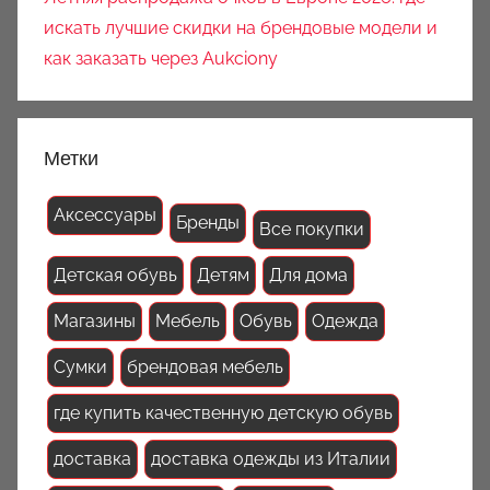
искать лучшие скидки на брендовые модели и
как заказать через Aukciony
Метки
Аксессуары
Бренды
Все покупки
Детская обувь
Детям
Для дома
Магазины
Мебель
Обувь
Одежда
Сумки
брендовая мебель
где купить качественную детскую обувь
доставка
доставка одежды из Италии