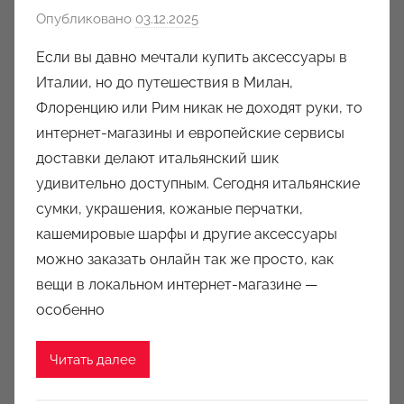
Опубликовано
03.12.2025
а
в
Если вы давно мечтали купить аксессуары в
т
Италии, но до путешествия в Милан,
о
Флоренцию или Рим никак не доходят руки, то
р
интернет-магазины и европейские сервисы
о
доставки делают итальянский шик
м
удивительно доступным. Сегодня итальянские
a
u
сумки, украшения, кожаные перчатки,
k
кашемировые шарфы и другие аксессуары
c
можно заказать онлайн так же просто, как
i
вещи в локальном интернет-магазине —
o
особенно
n
y
Читать далее