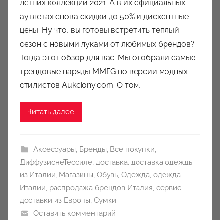
летних коллекций 2021. А в их официальных
р
аутлетах снова скидки до 50% и дисконтные
о
цены. Ну что, вы готовы встретить теплый
м
сезон с новыми луками от любимых брендов?
a
u
Тогда этот обзор для вас. Мы отобрали самые
k
трендовые наряды MMFG по версии модных
c
стилистов Aukciony.com. О том,
i
o
Читать далее
n
y
Аксессуары
,
Бренды
,
Все покупки
,
ДиффузионеТессиле
,
доставка
,
доставка одежды
из Италии
,
Магазины
,
Обувь
,
Одежда
,
одежда
Италии
,
распродажа брендов Италия
,
сервис
доставки из Европы
,
Сумки
Оставить комментарий