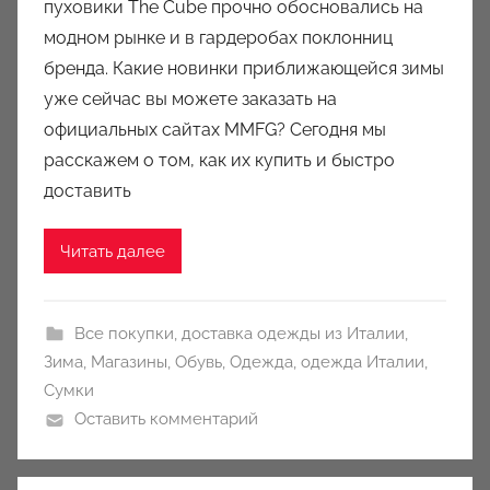
пуховики The Cube прочно обосновались на
о
модном рынке и в гардеробах поклонниц
м
бренда. Какие новинки приближающейся зимы
a
u
уже сейчас вы можете заказать на
k
официальных сайтах MMFG? Сегодня мы
c
расскажем о том, как их купить и быстро
i
доставить
o
n
Читать далее
y
Все покупки
,
доставка одежды из Италии
,
Зима
,
Магазины
,
Обувь
,
Одежда
,
одежда Италии
,
Сумки
Оставить комментарий