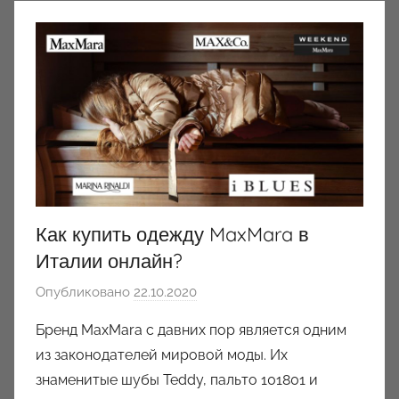
Как купить одежду MaxMara в
Италии онлайн?
Опубликовано
22.10.2020
а
в
Бренд MaxMara с давних пор является одним
т
из законодателей мировой моды. Их
о
знаменитые шубы Teddy, пальто 101801 и
р