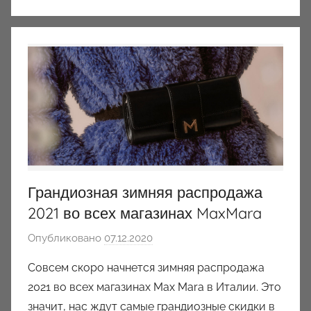
Грандиозная зимняя распродажа
2021 во всех магазинах MaxMara
Опубликовано
07.12.2020
а
в
Совсем скоро начнется зимняя распродажа
т
2021 во всех магазинах Max Mara в Италии. Это
о
значит, нас ждут самые грандиозные скидки в
р