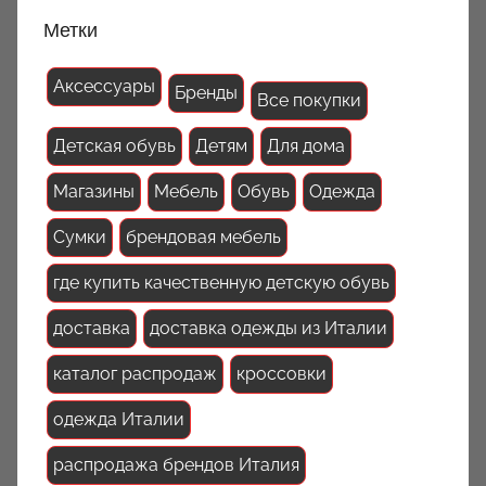
Метки
Аксессуары
Бренды
Все покупки
Детская обувь
Детям
Для дома
Магазины
Мебель
Обувь
Одежда
Сумки
брендовая мебель
где купить качественную детскую обувь
доставка
доставка одежды из Италии
каталог распродаж
кроссовки
одежда Италии
распродажа брендов Италия