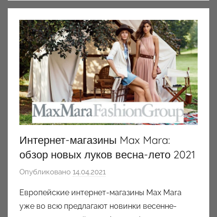
Интернет-магазины Max Mara:
обзор новых луков весна-лето 2021
Опубликовано
14.04.2021
а
в
Европейские интернет-магазины Max Mara
т
уже во всю предлагают новинки весенне-
о