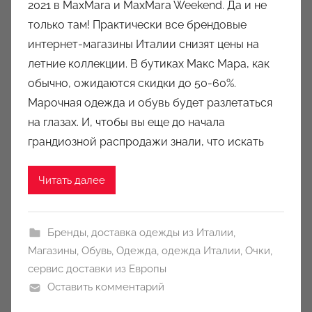
2021 в MaxMara и MaxMara Weekend. Да и не
о
только там! Практически все брендовые
р
интернет-магазины Италии снизят цены на
о
летние коллекции. В бутиках Макс Мара, как
м
обычно, ожидаются скидки до 50-60%.
a
u
Марочная одежда и обувь будет разлетаться
k
на глазах. И, чтобы вы еще до начала
c
грандиозной распродажи знали, что искать
i
o
Читать далее
n
y
Бренды
,
доставка одежды из Италии
,
Магазины
,
Обувь
,
Одежда
,
одежда Италии
,
Очки
,
сервис доставки из Европы
Оставить комментарий