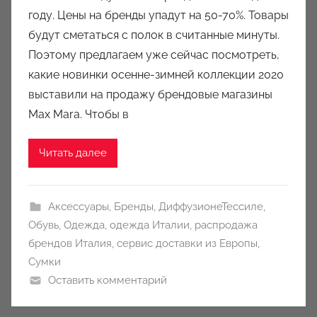
году. Цены на бренды упадут на 50-70%. Товары
о
будут сметаться с полок в считанные минуты.
м
Поэтому предлагаем уже сейчас посмотреть,
a
u
какие новинки осенне-зимней коллекции 2020
k
выставили на продажу брендовые магазины
c
Max Mara. Чтобы в
i
o
Читать далее
n
y
Аксессуары
,
Бренды
,
ДиффузионеТессиле
,
Обувь
,
Одежда
,
одежда Италии
,
распродажа
брендов Италия
,
сервис доставки из Европы
,
Сумки
Оставить комментарий