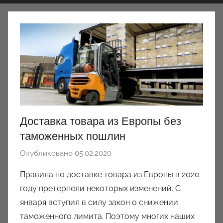
Доставка товара из Европы без
таможенных пошлин
Опубликовано
05.02.2020
а
в
Правила по доставке товара из Европы в 2020
т
году претерпели некоторых изменений. С
о
января вступил в силу закон о снижении
р
таможенного лимита. Поэтому многих наших
о