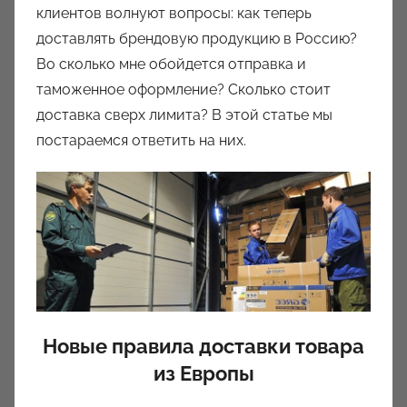
клиентов волнуют вопросы: как теперь
м
доставлять брендовую продукцию в Россию?
a
u
Во сколько мне обойдется отправка и
k
таможенное оформление? Сколько стоит
c
доставка сверх лимита? В этой статье мы
i
постараемся ответить на них.
o
n
y
Новые правила доставки товара
из Европы