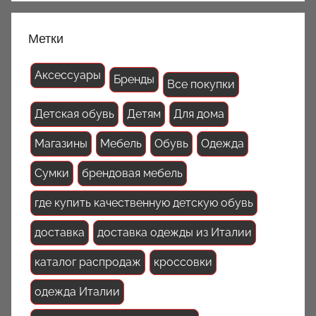
Метки
Аксессуары
Бренды
Все покупки
Детская обувь
Детям
Для дома
Магазины
Мебель
Обувь
Одежда
Сумки
брендовая мебель
где купить качественную детскую обувь
доставка
доставка одежды из Италии
каталог распродаж
кроссовки
одежда Италии