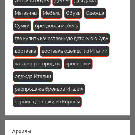
Детская обувь
Детям
Для дома
Магазины
Мебель
Обувь
Одежда
Сумки
брендовая мебель
где купить качественную детскую обувь
доставка
доставка одежды из Италии
каталог распродаж
кроссовки
одежда Италии
распродажа брендов Италия
сервис доставки из Европы
Архивы