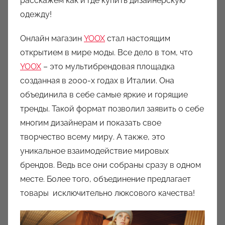
расскажем как и где купить дизайнерскую
р
одежду!
о
м
Онлайн магазин
YOOX
стал настоящим
a
открытием в мире моды. Все дело в том, что
u
YOOX
– это мультибрендовая площадка
k
созданная в 2000-х годах в Италии. Она
c
объединила в себе самые яркие и горящие
i
o
тренды. Такой формат позволил заявить о себе
n
многим дизайнерам и показать свое
y
творчество всему миру. А также, это
уникальное взаимодействие мировых
брендов. Ведь все они собраны сразу в одном
месте. Более того, объединение предлагает
товары исключительно люксового качества!