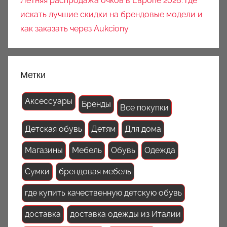
Летняя распродажа очков в Европе 2026: где
искать лучшие скидки на брендовые модели и
как заказать через Aukciony
Метки
Аксессуары
Бренды
Все покупки
Детская обувь
Детям
Для дома
Магазины
Мебель
Обувь
Одежда
Сумки
брендовая мебель
где купить качественную детскую обувь
доставка
доставка одежды из Италии