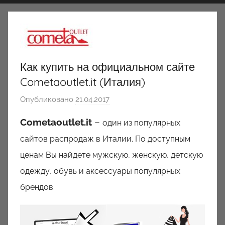
Как купить на официальном сайте
Cometaoutlet.it (Италия)
Опубликовано
21.04.2017
а
в
Cometaoutlet.it
–
один из популярных
т
сайтов распродаж в Италии. По доступным
о
р
ценам Вы найдете мужскую, женскую, детскую
о
одежду, обувь и аксессуары популярных
м
брендов.
a
u
k