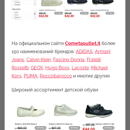
На официальном сайте
Сometaoutlet.it
более
150 наименований брендов:
ADIDAS
,
Armani
Jeans
,
Calvin Klein
,
Fascino Donna
,
Fratelli
Rossetti
,
GEOX
,
Hugo Boss
,
Lacoste
,
Michael
Kors
,
PUMA
,
Roccobarocco
и многие другие.
Широкий ассортимент детской обуви: