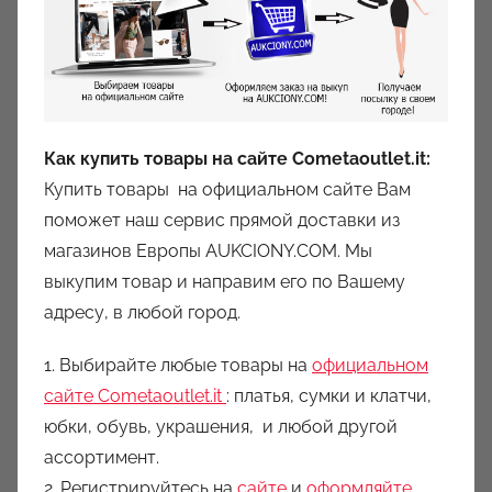
c
i
o
n
y
Как купить товары на сайте Cometaoutlet.it:
Купить товары на официальном сайте Вам
поможет наш сервис прямой доставки из
магазинов Европы AUKCIONY.COM. Мы
выкупим товар и направим его по Вашему
адресу, в любой город.
1. Выбирайте любые товары на
официальном
сайте Cometaoutlet.it
: платья, сумки и клатчи,
юбки, обувь, украшения, и любой другой
ассортимент.
2. Регистрируйтесь на
сайте
и
оформляйте