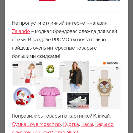
Не пропусти отличный интернет-магазин
Zalando
– модная брендовая одежда для всей
семьи. В разделе PROMO ты обязательно
найдешь очень интересные товары с
большими скидками!
Понравились товары на картинке? Кликай:
Сумка Love Moschino
,
Куртка
,
Часы
,
Кеды со
скидкой 40%
,
футболка NEXT
.