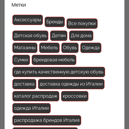
Метки
Аксессуары
Бренды
Все покупки
Детская обувь
Детям
Для дома
Магазины
Мебель
Обувь
Одежда
Сумки
брендовая мебель
где купить качественную детскую обувь
доставка
доставка одежды из Италии
каталог распродаж
кроссовки
одежда Италии
распродажа брендов Италия