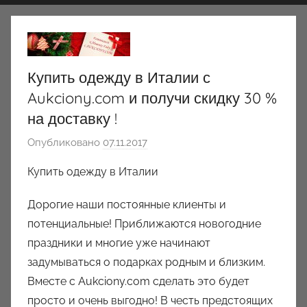
Купить одежду в Италии с
Aukciony.com и получи скидку 30 %
на доставку !
Опубликовано
07.11.2017
а
в
Купить одежду в Италии
т
о
Дорогие наши постоянные клиенты и
р
потенциальные! Приближаются новогодние
о
праздники и многие уже начинают
м
задумываться о подарках родным и близким.
a
Вместе с Aukciony.com сделать это будет
u
просто и очень выгодно! В честь предстоящих
k