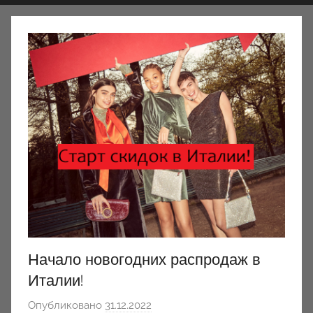
Начало новогодних распродаж в
Италии!
Опубликовано
31.12.2022
а