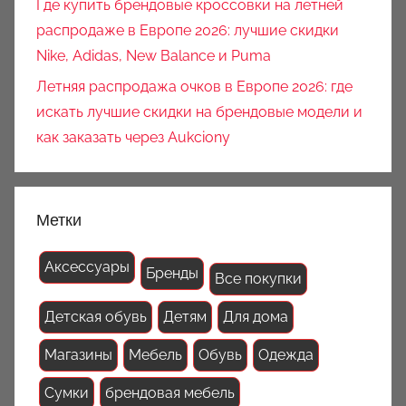
Где купить брендовые кроссовки на летней
распродаже в Европе 2026: лучшие скидки
Nike, Adidas, New Balance и Puma
Летняя распродажа очков в Европе 2026: где
искать лучшие скидки на брендовые модели и
как заказать через Aukciony
Метки
Аксессуары
Бренды
Все покупки
Детская обувь
Детям
Для дома
Магазины
Мебель
Обувь
Одежда
Сумки
брендовая мебель