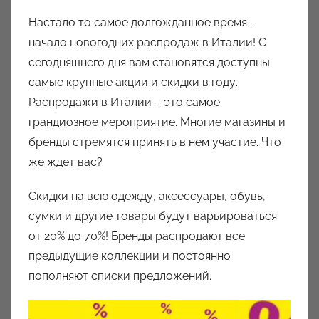
в
Настало то самое долгожданное время –
т
начало новогодних распродаж в Италии! С
о
сегодняшнего дня вам становятся доступны
р
самые крупные акции и скидки в году.
о
Распродажи в Италии – это самое
м
грандиозное мероприятие. Многие магазины и
a
u
бренды стремятся принять в нем участие. Что
k
же ждет вас?
c
Скидки на всю одежду, аксессуары, обувь,
i
o
сумки и другие товары будут варьироваться
n
от 20% до 70%! Бренды распродают все
y
предыдущие коллекции и постоянно
пополняют списки предложений.