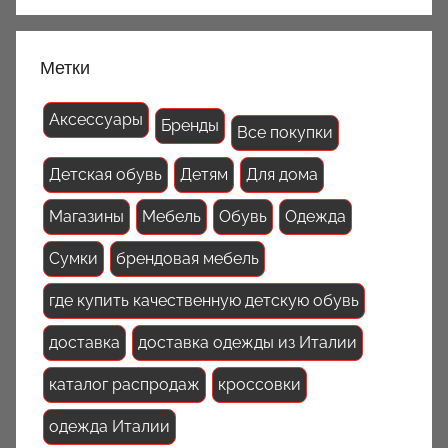
Метки
Аксессуары
Бренды
Все покупки
Детская обувь
Детям
Для дома
Магазины
Мебель
Обувь
Одежда
Сумки
брендовая мебель
где купить качественную детскую обувь
доставка
доставка одежды из Италии
каталог распродаж
кроссовки
одежда Италии