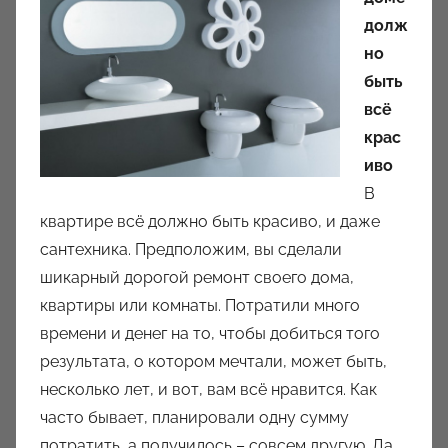
о
долж
р
но
о
быть
м
a
всё
u
крас
k
иво
c
В
i
квартире всё должно быть красиво, и даже
o
сантехника. Предположим, вы сделали
n
шикарный дорогой ремонт своего дома,
y
квартиры или комнаты. Потратили много
времени и денег на то, чтобы добиться того
результата, о котором мечтали, может быть,
несколько лет, и вот, вам всё нравится.
Как
часто бывает, планировали одну сумму
потратить, а получилось – совсем другую. Да,