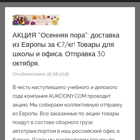
АКЦИЯ “Осенняя пора”: доставка
из Европы за €7/кг! Товары для
школы и офиса. Отправка 30
октября.
Опубликовано
16.08.2016
а
в
В честь наступившего учебного и делового
т
года компания AUKCIONY.COM проводит
о
акцию. Мы собираем коллективную отправку
р
из Европы. Все заказанные по акции товары
о
поедут в составе сборного груза
м
автотранспортом в наш российский офис в
a
u
Курске. Далее мы распределим товары по