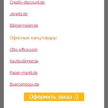
Creativ-discount.de
Jerwitz.de
Billigermalen.de
Офисные канцтовары
Otto-office.com
Kautbullinger.de
Paper-markt.de
Bueroshop24.de