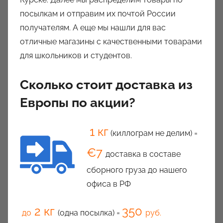
k
посылкам и отправим их почтой России
c
получателям. А еще мы нашли для вас
i
отличные магазины с качественными товарами
o
для школьников и студентов.
n
y
Сколько стоит доставка из
Европы по акции?
1 кг
(киллограм не делим) =
€7
доставка в составе
сборного груза до нашего
офиса в РФ
2 кг
350
до
(одна посылка) =
руб.