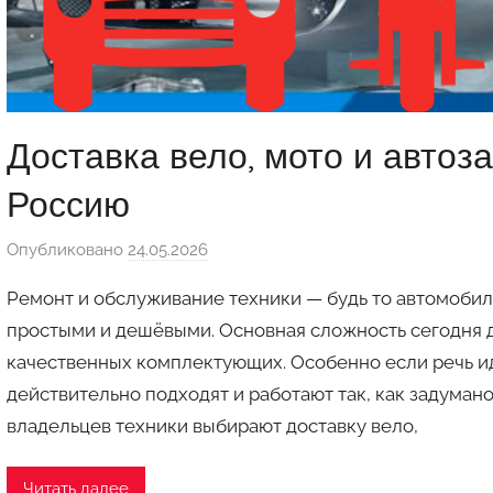
Доставка вело, мото и автоз
Россию
Опубликовано
24.05.2026
а
в
Ремонт и обслуживание техники — будь то автомобил
т
простыми и дешёвыми. Основная сложность сегодня д
о
качественных комплектующих. Особенно если речь ид
р
действительно подходят и работают так, как задума
о
м
владельцев техники выбирают доставку вело,
a
u
Читать далее