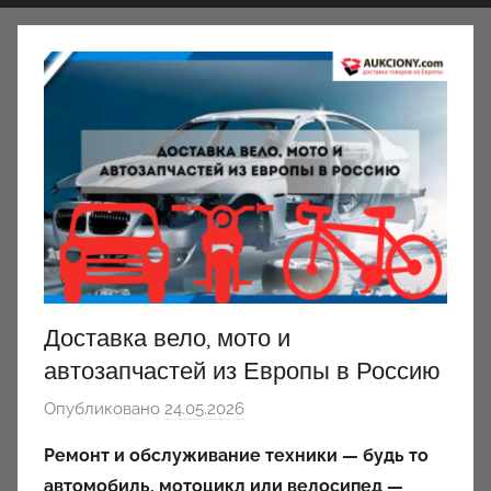
Доставка вело, мото и
автозапчастей из Европы в Россию
Опубликовано
24.05.2026
а
в
Ремонт и обслуживание техники — будь то
т
автомобиль, мотоцикл или велосипед —