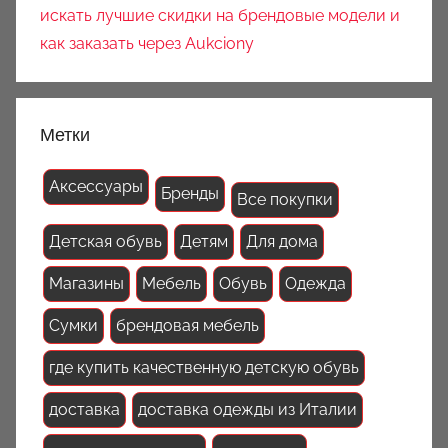
искать лучшие скидки на брендовые модели и
как заказать через Aukciony
Метки
Аксессуары
Бренды
Все покупки
Детская обувь
Детям
Для дома
Магазины
Мебель
Обувь
Одежда
Сумки
брендовая мебель
где купить качественную детскую обувь
доставка
доставка одежды из Италии