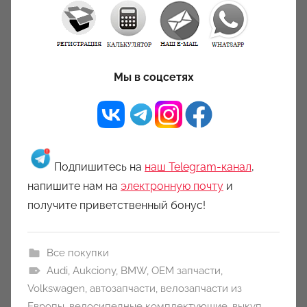
Мы в соцсетях
Подпишитесь на
наш Telegram-канал
,
напишите нам на
электронную почту
и
получите приветственный бонус!
Все покупки
Audi
,
Aukciony
,
BMW
,
OEM запчасти
,
Volkswagen
,
автозапчасти
,
велозапчасти из
Европы
,
велосипедные комплектующие
,
выкуп