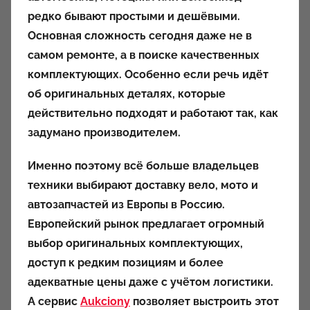
о
редко бывают простыми и дешёвыми.
р
Основная сложность сегодня даже не в
о
самом ремонте, а в поиске качественных
м
комплектующих. Особенно если речь идёт
a
u
об оригинальных деталях, которые
k
действительно подходят и работают так, как
c
задумано производителем.
i
o
Именно поэтому всё больше владельцев
n
техники выбирают доставку вело, мото и
y
автозапчастей из Европы в Россию.
Европейский рынок предлагает огромный
выбор оригинальных комплектующих,
доступ к редким позициям и более
адекватные цены даже с учётом логистики.
А сервис
Aukciony
позволяет выстроить этот