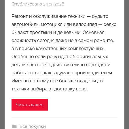
Опубликовано
24.05.2026
а
в
Ремонт и обслуживание техники — будь то
т
автомобиль, мотоцикл или велосипед — редко
о
бывают простыми и дешёвыми. Основная
р
сложность сегодня даже не в самом ремонте,
о
а в поиске качественных комплектующих.
м
Особенно если речь идёт об оригинальных
a
u
деталях, которые действительно подходят и
k
работают так, как задумано производителем.
c
Именно поэтому всё больше владельцев
i
техники выбирают доставку вело,
o
n
Читать далее
y
Все покупки