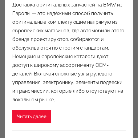
Доставка оригинальных запчастей на BMW из
т
Европы — это надёжный способ получить
о
оригинальные комплектующие напрямую из
р
европейских магазинов, где автомобили этого
о
бренда проектируются, собираются и
м
обслуживаются по строгим стандартам.
a
u
Немецкие и европейские каталоги дают
k
доступ к широкому ассортименту OEM-
c
деталей. Включая сложные узлы рулевого
i
управления, электронику, элементы подвески
o
и трансмиссии, которые либо отсутствуют на
n
локальном рынке,
y
Читать далее