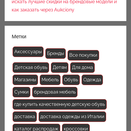
искать лучшие скидки на брендовые модели и
как заказать через Aukciony
Метки
Аксессуары
Бренды
Все покупки
Детская обувь
Детям
Для дома
Магазины
Мебель
Обувь
Одежда
Сумки
брендовая мебель
где купить качественную детскую обувь
доставка
доставка одежды из Италии
каталог распродаж
кроссовки