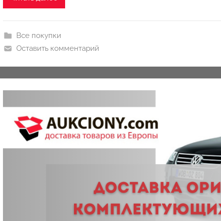
k
c
i
Все покупки
o
Оставить комментарий
n
y