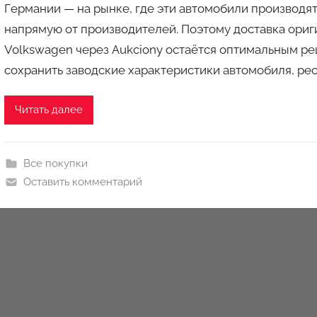
Германии — на рынке, где эти автомобили производя
о
напрямую от производителей. Поэтому доставка ориг
р
Volkswagen через Aukciony остаётся оптимальным ре
о
м
сохранить заводские характеристики автомобиля, рес
a
u
Читать далее
k
c
i
Все покупки
o
Оставить комментарий
n
y