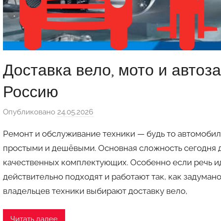
Доставка вело, мото и автоз
Россию
Опубликовано
24.05.2026
а
в
Ремонт и обслуживание техники — будь то автомобил
т
простыми и дешёвыми. Основная сложность сегодня д
о
качественных комплектующих. Особенно если речь ид
р
действительно подходят и работают так, как задума
о
м
владельцев техники выбирают доставку вело,
a
u
Читать далее