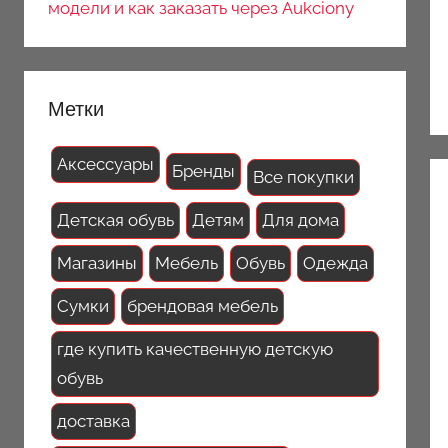
модели и как заказать через Aukciony
Метки
Аксессуары
Бренды
Все покупки
Детская обувь
Детям
Для дома
Магазины
Мебель
Обувь
Одежда
Сумки
брендовая мебель
где купить качественную детскую
обувь
доставка