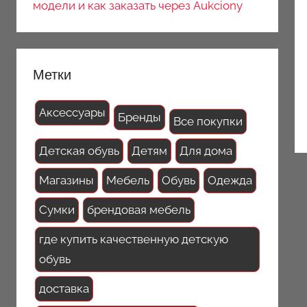
модели и как заказать через Aukciony
Метки
Аксессуары
Бренды
Все покупки
Детская обувь
Детям
Для дома
Магазины
Мебель
Обувь
Одежда
Сумки
брендовая мебель
где купить качественную детскую
обувь
доставка