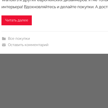
р
интерьера! Вдохновляйтесь и делайте покупки. А дос
о
м
a
Читать далее
u
k
c
Все покупки
i
Оставить комментарий
o
n
y