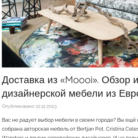
Доставка из «Moooi». Обзор 
дизайнерской мебели из Ев
Опубликовано
10.12.2023
а
в
Вас не радует выбор мебели в своем городе? Вы ещё 
т
собрана авторская мебель от Bertjan Pot, Cristina Cele
о
Wanders и других европейских дизайнеров. И не толь