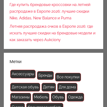
Где купить брендовые кроссовки на летней
распродаже в Европе 2026: лучшие скидки
Nike, Adidas, New Balance и Puma
Летняя распродажа очков в Европе 2026: где
искать лучшие скидки на брендовые модели и
как заказать через Aukciony
Метки
Аксессуары
Бренды
Все покупки
Детская обувь
Детям
Для дома
Магазины
Мебель
Обувь
Одежда