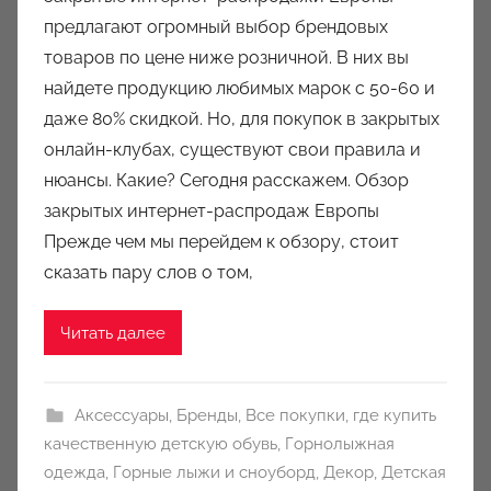
т
предлагают огромный выбор брендовых
о
товаров по цене ниже розничной. В них вы
р
найдете продукцию любимых марок с 50-60 и
о
даже 80% скидкой. Но, для покупок в закрытых
м
онлайн-клубах, существуют свои правила и
a
u
нюансы. Какие? Сегодня расскажем. Обзор
k
закрытых интернет-распродаж Европы
c
Прежде чем мы перейдем к обзору, стоит
i
сказать пару слов о том,
o
n
Читать далее
y
Аксессуары
,
Бренды
,
Все покупки
,
где купить
качественную детскую обувь
,
Горнолыжная
одежда
,
Горные лыжи и сноуборд
,
Декор
,
Детская