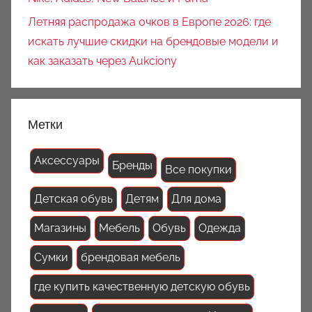
Летняя распродажа очков в Европе 2026: где
искать лучшие скидки на брендовые модели и
как заказать через Aukciony
Метки
Аксессуары
Бренды
Все покупки
Детская обувь
Детям
Для дома
Магазины
Мебель
Обувь
Одежда
Сумки
брендовая мебель
где купить качественную детскую обувь