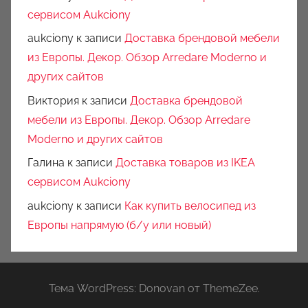
сервисом Aukciony
aukciony
к записи
Доставка брендовой мебели
из Европы. Декор. Обзор Arredare Moderno и
других сайтов
Виктория
к записи
Доставка брендовой
мебели из Европы. Декор. Обзор Arredare
Moderno и других сайтов
Галина
к записи
Доставка товаров из IKEA
сервисом Aukciony
aukciony
к записи
Как купить велосипед из
Европы напрямую (б/у или новый)
Тема WordPress: Donovan от ThemeZee.