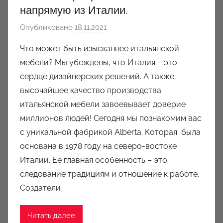
напрямую из Италии.
Опубликовано
18.11.2021
а
в
Что может быть изысканнее итальянской
т
мебели? Мы убеждены, что Италия – это
о
сердце дизайнерских решений. А также
р
высочайшее качество производства
о
итальянской мебели завоевывает доверие
м
миллионов людей! Сегодня мы познакомим вас
a
u
с уникальной фабрикой Alberta. Которая была
k
основана в 1978 году на северо-востоке
c
Италии. Ее главная особенность – это
i
следование традициям и отношение к работе.
o
Создатели
n
y
Читать далее