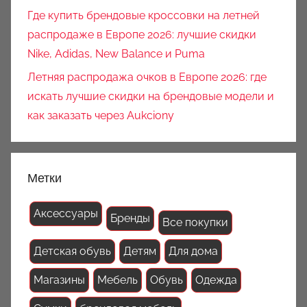
Где купить брендовые кроссовки на летней
распродаже в Европе 2026: лучшие скидки
Nike, Adidas, New Balance и Puma
Летняя распродажа очков в Европе 2026: где
искать лучшие скидки на брендовые модели и
как заказать через Aukciony
Метки
Аксессуары
Бренды
Все покупки
Детская обувь
Детям
Для дома
Магазины
Мебель
Обувь
Одежда