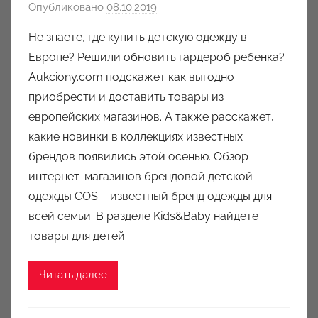
Опубликовано
08.10.2019
а
в
Не знаете, где купить детскую одежду в
т
Европе? Решили обновить гардероб ребенка?
о
Aukciony.com подскажет как выгодно
р
приобрести и доставить товары из
о
европейских магазинов. А также расскажет,
м
какие новинки в коллекциях известных
a
u
брендов появились этой осенью. Обзор
k
интернет-магазинов брендовой детской
c
одежды COS – известный бренд одежды для
i
всей семьи. В разделе Kids&Baby найдете
o
товары для детей
n
y
Читать далее