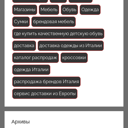
Магазины
Мебель
Обувь
Одежда
Сумки
брендовая мебель
где купить качественную детскую обувь
доставка
доставка одежды из Италии
каталог распродаж
кроссовки
одежда Италии
распродажа брендов Италия
сервис доставки из Европы
Архивы