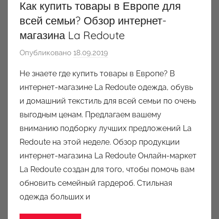
Как купить товары в Европе для
всей семьи? Обзор интернет-
магазина La Redoute
Опубликовано
18.09.2019
а
в
Не знаете где купить товары в Европе? В
т
интернет-магазине La Redoute одежда, обувь
о
и домашний текстиль для всей семьи по очень
р
выгодным ценам. Предлагаем вашему
о
вниманию подборку лучших предложений La
м
Redoute на этой неделе. Обзор продукции
a
u
интернет-магазина La Redoute Онлайн-маркет
k
La Redoute создан для того, чтобы помочь вам
c
обновить семейный гардероб. Стильная
i
одежда больших и
o
n