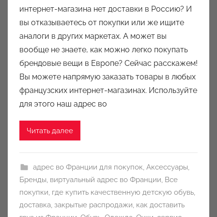
т
интернет-магазина нет доставки в Россию? И
о
вы отказываетесь от покупки или же ищите
р
аналоги в других маркетах. А может вы
о
вообще не знаете, как можно легко покупать
м
брендовые вещи в Европе? Сейчас расскажем!
a
u
Вы можете напрямую заказать товары в любых
k
французских интернет-магазинах. Используйте
c
для этого наш адрес во
i
o
Читать далее
n
y
адрес во Франции для покупок
,
Аксессуары
,
Бренды
,
виртуальный адрес во Франции
,
Все
покупки
,
где купить качественную детскую обувь
,
доставка
,
закрытые распродажи
,
как доставить