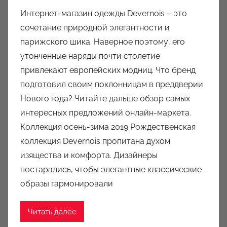
в
Интернет-магазин одежды Devernois – это
т
сочетание природной элегантности и
о
парижского шика. Наверное поэтому, его
р
утонченные наряды почти столетие
о
привлекают европейских модниц. Что бренд
м
подготовил своим поклонницам в преддверии
a
u
Нового года? Читайте дальше обзор самых
k
интересных предложений онлайн-маркета.
c
Коллекция осень-зима 2019 Рождественская
i
коллекция Devernois пропитана духом
o
изящества и комфорта. Дизайнеры
n
постарались, чтобы элегантные классические
y
образы гармонировали
Читать далее