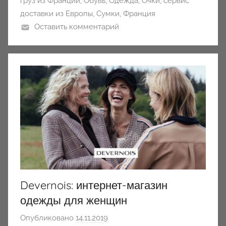
груз из Франции
,
Обувь
,
Одежда
,
Очки
,
сервис
доставки из Европы
,
Сумки
,
Франция
Оставить комментарий
Devernois: интернет-магазин
одежды для женщин
Опубликовано
14.11.2019
а