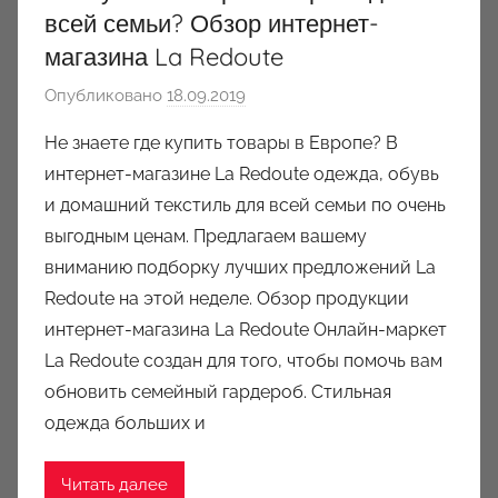
всей семьи? Обзор интернет-
магазина La Redoute
Опубликовано
18.09.2019
а
в
Не знаете где купить товары в Европе? В
т
интернет-магазине La Redoute одежда, обувь
о
и домашний текстиль для всей семьи по очень
р
выгодным ценам. Предлагаем вашему
о
вниманию подборку лучших предложений La
м
Redoute на этой неделе. Обзор продукции
a
u
интернет-магазина La Redoute Онлайн-маркет
k
La Redoute создан для того, чтобы помочь вам
c
обновить семейный гардероб. Стильная
i
одежда больших и
o
n
Читать далее