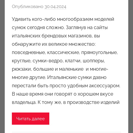
Опубликовано
30.04.2024
а
в
Удивить кого-либо многообразием моделей
т
сумок сегодня сложно. Заглянув на сайты
о
итальянских брендовых магазинов, вы
р
обнаружите их великое множество:
о
повседневные, классические, прямоугольные,
м
круглые, сумки-ведро, клатчи, шопперы,
a
u
рюкзаки, большие и маленькие и многие-
k
многие другие. Итальянские сумки давно
c
перестали быть просто удобным аксессуаром.
i
В наше время они говорят о хорошем вкусе
o
владельца. К тому же, в производстве изделий
n
y
Читать далее