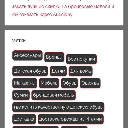
искать лучшие скидки на брендовые модели и
как заказать через Aukciony
Метки
Аксессуары
Бренды
Все покупки
Детская обувь
Детям
Для дома
Магазины
Мебель
Обувь
Одежда
Сумки
брендовая мебель
где купить качественную детскую обувь
доставка
доставка одежды из Италии