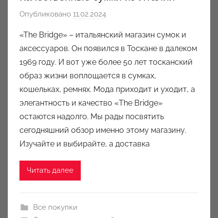
Опубликовано
11.02.2024
а
в
«The Bridge» – итальянский магазин сумок и
т
аксессуаров. Он появился в Тоскане в далеком
о
1969 году. И вот уже более 50 лет тосканский
р
образ жизни воплощается в сумках,
о
кошельках, ремнях. Мода приходит и уходит, а
м
элегантность и качество «The Bridge»
a
u
остаются надолго. Мы рады посвятить
k
сегодняшний обзор именно этому магазину.
c
Изучайте и выбирайте, а доставка
i
o
Читать далее
n
y
Все покупки