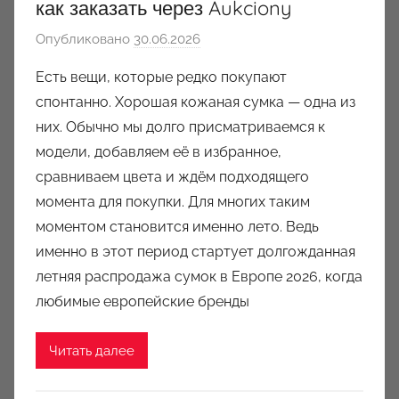
как заказать через Aukciony
Опубликовано
30.06.2026
а
в
Есть вещи, которые редко покупают
т
спонтанно. Хорошая кожаная сумка — одна из
о
них. Обычно мы долго присматриваемся к
р
модели, добавляем её в избранное,
о
сравниваем цвета и ждём подходящего
м
момента для покупки. Для многих таким
a
u
моментом становится именно лето. Ведь
k
именно в этот период стартует долгожданная
c
летняя распродажа сумок в Европе 2026, когда
i
любимые европейские бренды
o
n
Читать далее
y