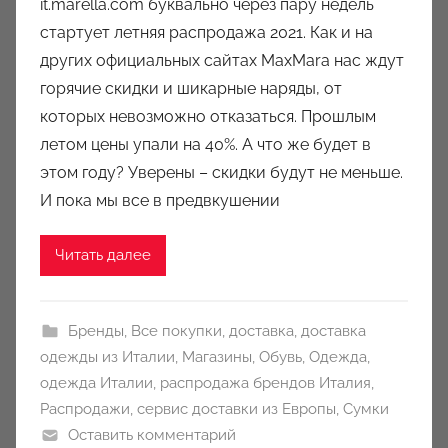
it.marella.com буквально через пару недель
о
стартует летняя распродажа 2021. Как и на
р
других официальных сайтах MaxMara нас ждут
о
горячие скидки и шикарные наряды, от
м
которых невозможно отказаться. Прошлым
a
u
летом цены упали на 40%. А что же будет в
k
этом году? Уверены – скидки будут не меньше.
c
И пока мы все в предвкушении
i
o
Читать далее
n
y
Бренды
,
Все покупки
,
доставка
,
доставка
одежды из Италии
,
Магазины
,
Обувь
,
Одежда
,
одежда Италии
,
распродажа брендов Италия
,
Распродажи
,
сервис доставки из Европы
,
Сумки
Оставить комментарий