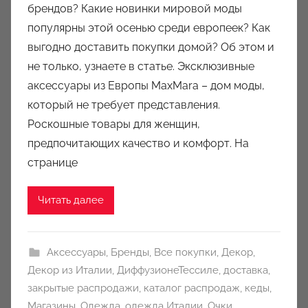
брендов? Какие новинки мировой моды
р
популярны этой осенью среди европеек? Как
о
выгодно доставить покупки домой? Об этом и
м
не только, узнаете в статье. Эксклюзивные
a
u
аксессуары из Европы MaxMara – дом моды,
k
который не требует представления.
c
Роскошные товары для женщин,
i
предпочитающих качество и комфорт. На
o
странице
n
y
Читать далее
Аксессуары
,
Бренды
,
Все покупки
,
Декор
,
Декор из Италии
,
ДиффузионеТессиле
,
доставка
,
закрытые распродажи
,
каталог распродаж
,
кеды
,
Магазины
,
Одежда
,
одежда Италии
,
Очки
,