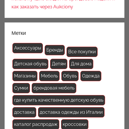
как заказать через Aukciony
Метки
Аксессуары
Бренды
Все покупки
Детская обувь
Детям
Для дома
Магазины
Мебель
Обувь
Одежда
Сумки
брендовая мебель
где купить качественную детскую обувь
доставка
доставка одежды из Италии
каталог распродаж
кроссовки