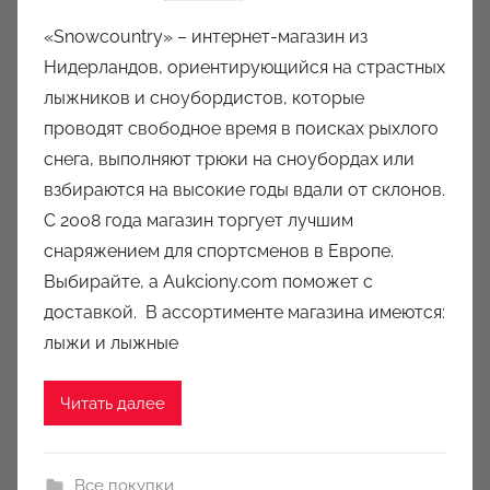
в
«Snowcountry» – интернет-магазин из
т
Нидерландов, ориентирующийся на страстных
о
лыжников и сноубордистов, которые
р
проводят свободное время в поисках рыхлого
о
снега, выполняют трюки на сноубордах или
м
взбираются на высокие годы вдали от склонов.
a
u
С 2008 года магазин торгует лучшим
k
снаряжением для спортсменов в Европе.
c
Выбирайте, а Aukciony.com поможет с
i
доставкой. В ассортименте магазина имеются:
o
лыжи и лыжные
n
y
Читать далее
Все покупки