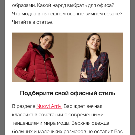
образами. Какой наряд выбрать для офиса?
р
Что модно в нынешнем осенне-зимнем сезоне?
о
Читайте в статье.
м
a
u
k
c
i
o
n
y
Подберите свой офисный стиль
В разделе
Nuovi Arrivi
Вас ждет вечная
классика в сочетании с современными
тенденциями мира моды. Верхняя одежда
больших и маленьких размеров не оставит Вас