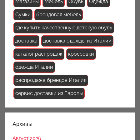
Магазины
Мебель
Обувь
Одежда
Сумки
брендовая мебель
где купить качественную детскую обувь
доставка
доставка одежды из Италии
каталог распродаж
кроссовки
одежда Италии
распродажа брендов Италия
сервис доставки из Европы
Архивы
Август 2026