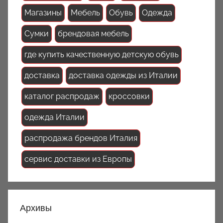
Магазины
Мебель
Обувь
Одежда
Сумки
брендовая мебель
где купить качественную детскую обувь
доставка
доставка одежды из Италии
каталог распродаж
кроссовки
одежда Италии
распродажа брендов Италия
сервис доставки из Европы
Архивы