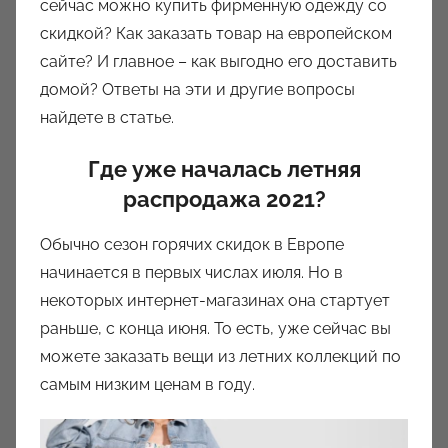
сейчас можно купить фирменную одежду со
о
скидкой? Как заказать товар на европейском
м
сайте? И главное – как выгодно его доставить
a
u
домой? Ответы на эти и другие вопросы
k
найдете в статье.
c
Где уже началась летняя
i
o
распродажа 2021?
n
y
Обычно сезон горячих скидок в Европе
начинается в первых числах июля. Но в
некоторых интернет-магазинах она стартует
раньше, с конца июня. То есть, уже сейчас вы
можете заказать вещи из летних коллекций по
самым низким ценам в году.