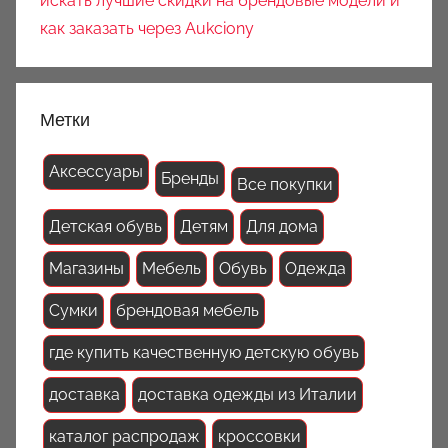
искать лучшие скидки на брендовые модели и
как заказать через Aukciony
Метки
Аксессуары
Бренды
Все покупки
Детская обувь
Детям
Для дома
Магазины
Мебель
Обувь
Одежда
Сумки
брендовая мебель
где купить качественную детскую обувь
доставка
доставка одежды из Италии
каталог распродаж
кроссовки