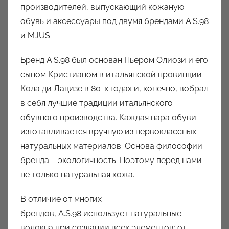
производителей, выпускающий кожаную
о
обувь и аксессуары под двумя брендами A.S.98
р
и MJUS.
о
м
Бренд A.S.98 был основан Пьером Олиози и его
a
сыном Кристианом в итальянской провинции
u
Кола ди Лацизе в 80-х годах и, конечно, вобрал
k
в себя лучшие традиции итальянского
c
обувного производства. Каждая пара обуви
i
o
изготавливается вручную из первоклассных
n
натуральных материалов. Основа философии
y
бренда – экологичность. Поэтому перед нами
не только натуральная кожа.
В отличие от многих
брендов, A.S.98 использует натуральные
волокна при создании всех элементов: от