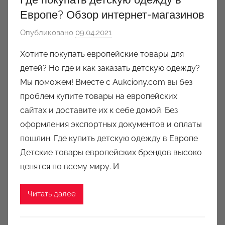
Европе? Обзор интернет-магазинов
Опубликовано
09.04.2021
а
в
Хотите покупать европейские товары для
т
детей? Но где и как заказать детскую одежду?
о
Мы поможем! Вместе с Aukciony.com вы без
р
проблем купите товары на европейских
о
сайтах и доставите их к себе домой. Без
м
оформления экспортных документов и оплаты
a
u
пошлин. Где купить детскую одежду в Европе
k
Детские товары европейских брендов высоко
c
ценятся по всему миру. И
i
o
Читать далее
n
y