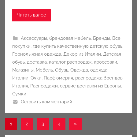
o
n
Читать далее
y
Аксессуары
,
брендовая мебель
,
Бренды
,
Все
покупки
,
где купить качественную детскую обувь
,
Горнолыжная одежда
,
Декор из Италии
,
Детская
обувь
,
доставка
,
каталог распродаж
,
кроссовки
,
Магазины
,
Мебель
,
Обувь
,
Одежда
,
одежда
Италии
,
Очки
,
Парфюмерия
,
распродажа брендов
Италия
,
Распродажи
,
сервис доставки из Европы
,
Сумки
Оставить комментарий
Пагинация
Следующие
1
2
3
4
»
записи
записей