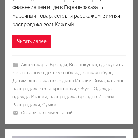
k
снижение цен и где в Европе заказать
c
марочный товар, сегодня расскажем. Зимняя
i
распродажа 2021 Каждый
o
n
Читать далее
y
Аксессуары
,
Бренды
,
Все покупки
,
где купить
качественную детскую обувь
,
Детская обувь
,
Детям
,
доставка одежды из Италии
,
Зима
,
каталог
распродаж
,
кеды
,
кроссовки
,
Обувь
,
Одежда
,
одежда Италии
,
распродажа брендов Италия
,
Распродажи
,
Сумки
Оставить комментарий