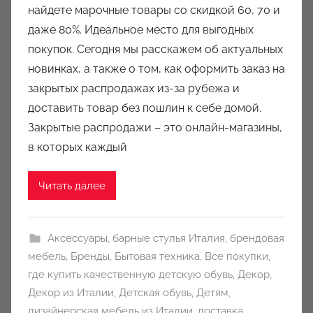
найдете марочные товары со скидкой 60, 70 и
о
даже 80%. Идеальное место для выгодных
р
покупок. Сегодня мы расскажем об актуальных
о
новинках, а также о том, как оформить заказ на
м
закрытых распродажах из-за рубежа и
a
u
доставить товар без пошлин к себе домой.
k
Закрытые распродажи – это онлайн-магазины,
c
в которых каждый
i
o
Читать далее
n
y
Аксессуары
,
барные стулья Италия
,
брендовая
мебель
,
Бренды
,
Бытовая техника
,
Все покупки
,
где купить качественную детскую обувь
,
Декор
,
Декор из Италии
,
Детская обувь
,
Детям
,
дизайнерская мебель из Италии
,
доставка