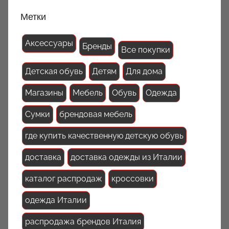
Метки
Аксессуары
Бренды
Все покупки
Детская обувь
Детям
Для дома
Магазины
Мебель
Обувь
Одежда
Сумки
брендовая мебель
где купить качественную детскую обувь
доставка
доставка одежды из Италии
каталог распродаж
кроссовки
одежда Италии
распродажа брендов Италия