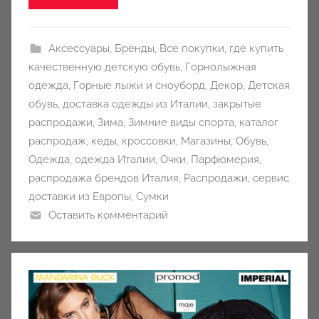
y
Аксессуары
,
Бренды
,
Все покупки
,
где купить
качественную детскую обувь
,
Горнолыжная
одежда
,
Горные лыжи и сноуборд
,
Декор
,
Детская
обувь
,
доставка одежды из Италии
,
закрытые
распродажи
,
Зима
,
Зимние виды спорта
,
каталог
распродаж
,
кеды
,
кроссовки
,
Магазины
,
Обувь
,
Одежда
,
одежда Италии
,
Очки
,
Парфюмерия
,
распродажа брендов Италия
,
Распродажи
,
сервис
доставки из Европы
,
Сумки
Оставить комментарий