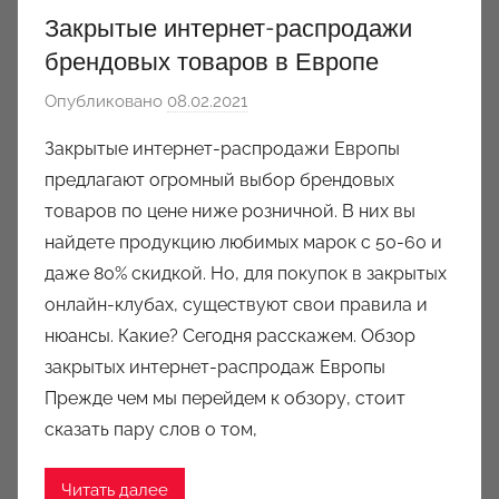
Закрытые интернет-распродажи
брендовых товаров в Европе
Опубликовано
08.02.2021
а
в
Закрытые интернет-распродажи Европы
т
предлагают огромный выбор брендовых
о
товаров по цене ниже розничной. В них вы
р
найдете продукцию любимых марок с 50-60 и
о
даже 80% скидкой. Но, для покупок в закрытых
м
онлайн-клубах, существуют свои правила и
a
u
нюансы. Какие? Сегодня расскажем. Обзор
k
закрытых интернет-распродаж Европы
c
Прежде чем мы перейдем к обзору, стоит
i
сказать пару слов о том,
o
n
Читать далее