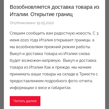
Возобновляется доставка товара из
Италии. Открытие границ
Опубликовано
19.05.2020
а
в
Спешим сообщить вам радостную новость. С 3
т
июня 2020 года Италия открывает границы, а
о
мы возобновляем прежний режим работы.
р
Выкуп и доставка товара из Италии снова
о
будет возможен напрямую. Выкуп и доставка
м
товара из Италии Как и прежде, мы начнем
a
u
принимать ваши товары на складе в Триесте с
k
предоставлением подробного фото-отчета,
c
информации о весе и габаритах.
i
o
Читать далее
n