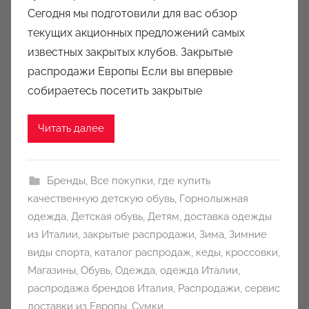
Сегодня мы подготовили для вас обзор
a
u
текущих акционных предложений самых
k
известных закрытых клубов. Закрытые
c
распродажи Европы Если вы впервые
i
собираетесь посетить закрытые
o
n
Читать далее
y
Бренды
,
Все покупки
,
где купить
качественную детскую обувь
,
Горнолыжная
одежда
,
Детская обувь
,
Детям
,
доставка одежды
из Италии
,
закрытые распродажи
,
Зима
,
Зимние
виды спорта
,
каталог распродаж
,
кеды
,
кроссовки
,
Магазины
,
Обувь
,
Одежда
,
одежда Италии
,
распродажа брендов Италия
,
Распродажи
,
сервис
доставки из Европы
,
Сумки