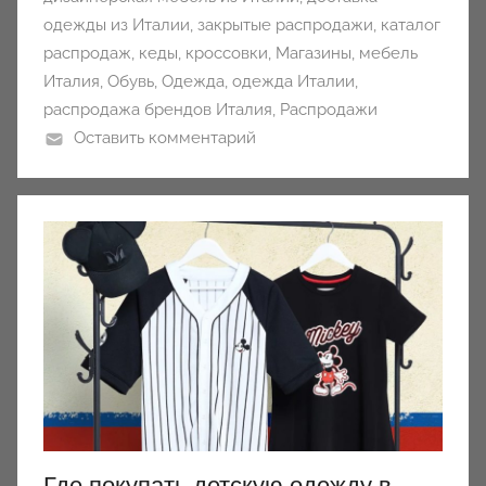
одежды из Италии
,
закрытые распродажи
,
каталог
распродаж
,
кеды
,
кроссовки
,
Магазины
,
мебель
Италия
,
Обувь
,
Одежда
,
одежда Италии
,
распродажа брендов Италия
,
Распродажи
Оставить комментарий
Где покупать детскую одежду в