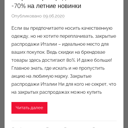
-70% на летние новинки
Опубликовано
09.06.2020
а
в
Если вы предпочитаете носить качественную
т
одежду, но не хотите переплачивать, закрытые
о
распродажи Италии – идеальное место для
р
ваших покупок. Ведь скидки на брендовае
о
товары здесь достигают 80%. И даже больше!
м
Главное знать, где искать и не пропустить
a
u
акцию на любимую марку. Закрытые
k
распродажи Италии Ни для кого не секрет, что
c
на закрытых распродажах можно купить
i
o
Читать далее
n
y