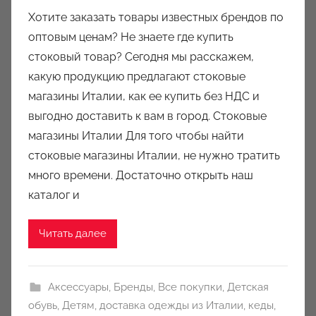
в
Хотите заказать товары известных брендов по
т
оптовым ценам? Не знаете где купить
о
стоковый товар? Сегодня мы расскажем,
р
какую продукцию предлагают стоковые
о
магазины Италии, как ее купить без НДС и
м
выгодно доставить к вам в город. Стоковые
a
u
магазины Италии Для того чтобы найти
k
стоковые магазины Италии, не нужно тратить
c
много времени. Достаточно открыть наш
i
каталог и
o
n
Читать далее
y
Аксессуары
,
Бренды
,
Все покупки
,
Детская
обувь
,
Детям
,
доставка одежды из Италии
,
кеды
,