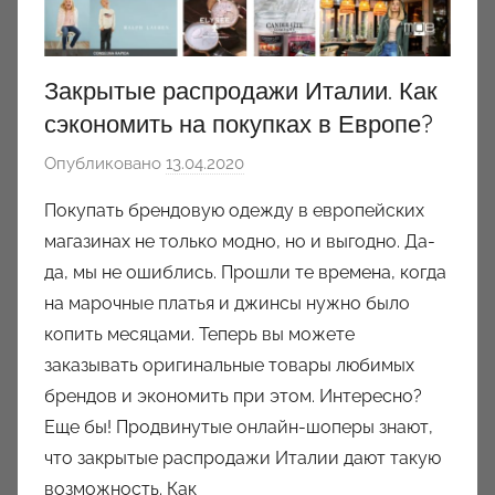
Закрытые распродажи Италии. Как
сэкономить на покупках в Европе?
Опубликовано
13.04.2020
а
в
Покупать брендовую одежду в европейских
т
магазинах не только модно, но и выгодно. Да-
о
да, мы не ошиблись. Прошли те времена, когда
р
на марочные платья и джинсы нужно было
о
копить месяцами. Теперь вы можете
м
заказывать оригинальные товары любимых
a
u
брендов и экономить при этом. Интересно?
k
Еще бы! Продвинутые онлайн-шоперы знают,
c
что закрытые распродажи Италии дают такую
i
возможность. Как