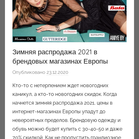
Зимняя распродажа 2021 в
брендовых магазинах Европы
Опубликовано
23.12.2020
а
в
Кто-то с нетерпением ждет новогодних
т
каникул, а кто-то новогодних скидок. Когда
о
начнется зимняя распродажа 2021, цены в
р
интернет-магазинах Европы упадут до
о
невероятных пределов. Брендовую одежду и
м
обувь можно будет купить с 30-40-50 и даже
a
u
70% скидкой. Как не пропустить грандиозное