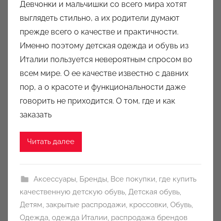
Девчонки и мальчишки со всего мира хотят
т
выглядеть стильно, а их родители думают
о
прежде всего о качестве и практичности.
р
Именно поэтому детская одежда и обувь из
о
Италии пользуется невероятным спросом во
м
всем мире. О ее качестве известно с давних
a
u
пор, а о красоте и функциональности даже
k
говорить не приходится. О том, где и как
c
заказать
i
o
Читать далее
n
y
Аксессуары
,
Бренды
,
Все покупки
,
где купить
качественную детскую обувь
,
Детская обувь
,
Детям
,
закрытые распродажи
,
кроссовки
,
Обувь
,
Одежда
,
одежда Италии
,
распродажа брендов