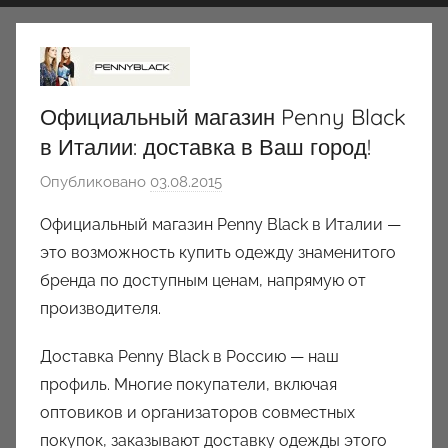
Официальный магазин Penny Black
в Италии: доставка в Ваш город!
Опубликовано
03.08.2015
а
в
Официальный магазин Penny Black в Италии —
т
это возможность купить одежду знаменитого
о
бренда по доступным ценам, напрямую от
р
производителя.
о
м
Доставка Penny Black в Россию — наш
a
профиль. Многие покупатели, включая
u
оптовиков и организаторов совместных
k
покупок, заказывают доставку одежды этого
c