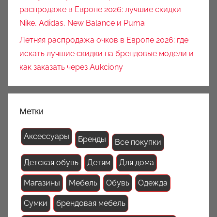
распродаже в Европе 2026: лучшие скидки
Nike, Adidas, New Balance и Puma
Летняя распродажа очков в Европе 2026: где
искать лучшие скидки на брендовые модели и
как заказать через Aukciony
Метки
Аксессуары
Бренды
Все покупки
Детская обувь
Детям
Для дома
Магазины
Мебель
Обувь
Одежда
Сумки
брендовая мебель