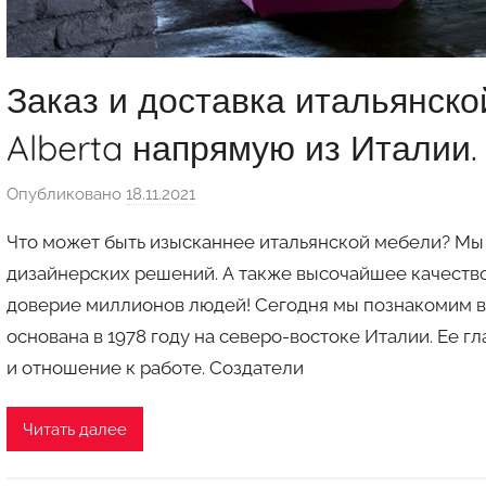
Заказ и доставка итальянск
Alberta напрямую из Италии.
Опубликовано
18.11.2021
а
в
Что может быть изысканнее итальянской мебели? Мы 
т
дизайнерских решений. А также высочайшее качеств
о
доверие миллионов людей! Сегодня мы познакомим ва
р
основана в 1978 году на северо-востоке Италии. Ее г
о
м
и отношение к работе. Создатели
a
u
Читать далее
k
c