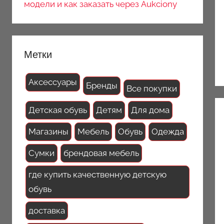
модели и как заказать через Aukciony
Метки
Аксессуары
Бренды
Все покупки
Детская обувь
Детям
Для дома
Магазины
Мебель
Обувь
Одежда
Сумки
брендовая мебель
где купить качественную детскую
обувь
доставка