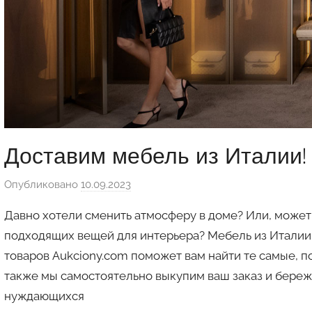
Доставим мебель из Италии! О
Опубликовано
10.09.2023
а
в
Давно хотели сменить атмосферу в доме? Или, может
т
подходящих вещей для интерьера? Мебель из Италии
о
товаров Aukciony.com поможет вам найти те самые, п
р
также мы самостоятельно выкупим ваш заказ и береж
о
м
нуждающихся
a