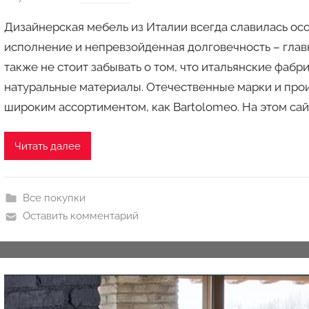
в
Дизайнерская мебель из Италии всегда славилась ос
т
исполнение и непревзойденная долговечность – глав
о
также не стоит забывать о том, что итальянские фабр
р
натуральные материалы. Отечественные марки и прои
о
м
широким ассортиментом, как Bartolomeo. На этом са
a
u
Читать далее
k
c
i
Все покупки
o
Оставить комментарий
n
y