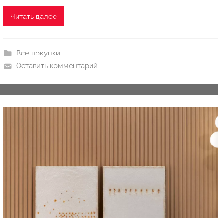
u
Читать далее
k
c
i
Все покупки
o
Оставить комментарий
n
y