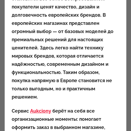
о
покупатели ценят качество, дизайн и
р
долговечность европейских брендов. В
о
европейских магазинах представлен
м
огромный выбор — от базовых моделей до
a
u
премиальных решений для настоящих
k
ценителей. Здесь легко найти технику
c
мировых брендов, которая отличается
i
надёжностью, современным дизайном и
o
функциональностью. Таким образом,
n
покупка напрямую в Европе становится не
y
только выгодным, но и практичным
решением.
Сервис
Aukciony
берёт на себя все
организационные моменты: помогает
оформить заказ в выбранном магазине,