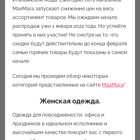
р
MaxMara запускает снижение цен на весь
о
ассортимент товаров. Мы ожидаем начало
м
распродаж уже 1 января 2022 года. Но успейте
a
u
принять в них участие! Не смотря на то, что
k
скидки будут действительны до конца февраля
c
самые горячие товары будут показаны в самом
i
начале.
o
n
Сегодня мы проведем обзор некоторых
y
категорий представленных на сайте
MaxMara
!
Женская одежда.
Одежда для повседневности, офиса и
праздников в идеальном исполнении и
высочайшем качестве покорит вас с первого