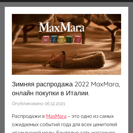
Зимняя распродажа 2022 MaxMara,
онлайн покупки в Италии.
Опубликовано
06.12.2021
а
в
Распродажи в
MaxMara
– это одно из самых
т
ожидаемых событий года для всех ценителей
о
итальянской моды. Ежегодно сеть магазинов