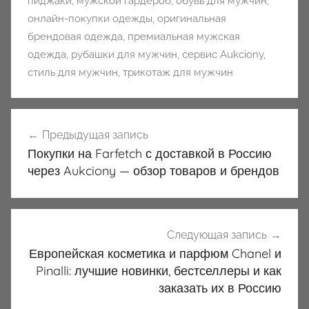
пиджаки
,
мужской гардероб
,
обувь для мужчин
,
онлайн-покупки одежды
,
оригинальная
брендовая одежда
,
премиальная мужская
одежда
,
рубашки для мужчин
,
сервис Aukciony
,
стиль для мужчин
,
трикотаж для мужчин
Навигация
Предыдущая запись
по
Покупки на Farfetch с доставкой в Россию
записям
через Aukciony — обзор товаров и брендов
Следующая запись
Европейская косметика и парфюм Chanel и
Pinalli: лучшие новинки, бестселлеры и как
заказать их в Россию