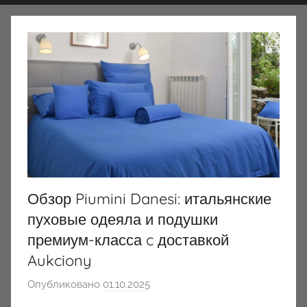
Обзор Piumini Danesi: итальянские
пуховые одеяла и подушки
премиум-класса c доставкой
Aukciony
Опубликовано
01.10.2025
а
в