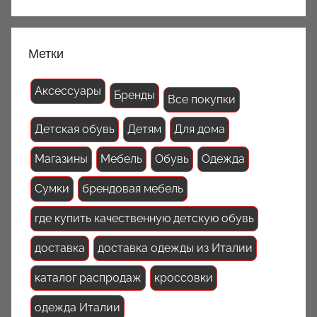
Метки
Аксессуары
Бренды
Все покупки
Детская обувь
Детям
Для дома
Магазины
Мебель
Обувь
Одежда
Сумки
брендовая мебель
где купить качественную детскую обувь
доставка
доставка одежды из Италии
каталог распродаж
кроссовки
одежда Италии