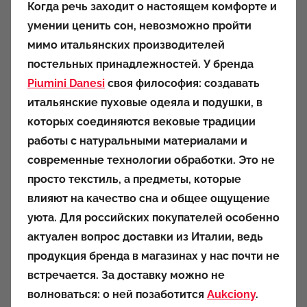
Когда речь заходит о настоящем комфорте и
т
умении ценить сон, невозможно пройти
о
мимо итальянских производителей
р
постельных принадлежностей. У бренда
о
Piumini Danesi
своя философия: создавать
м
итальянские пуховые одеяла и подушки, в
a
u
которых соединяются вековые традиции
k
работы с натуральными материалами и
c
современные технологии обработки. Это не
i
просто текстиль, а предметы, которые
o
влияют на качество сна и общее ощущение
n
уюта. Для российских покупателей особенно
y
актуален вопрос доставки из Италии, ведь
продукция бренда в магазинах у нас почти не
встречается. За доставку можно не
волноваться: о ней позаботится
Aukciony
.