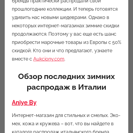
бренды практически распродали свои
о
прошлогодние коллекции. И теперь готовятся
м
удивить нас новыми шедеврами. Однако в
a
u
некоторых интернет-магазинах зимние скидки
k
продолжаются. Поэтому у вас еще есть шанс
c
приобрести марочные товары из Европы с 50%
i
скидкой. Кто они и что предлагают, узнаете
o
вместе с
Aukciony.com
.
n
y
Обзор последних зимних
распродаж в Италии
Aniye By
Интернет-магазин для стильных и смелых. Эко-
мех, кожа и кружева – вот, что вы найдете в
каталоге распродаж итальянского бренда.