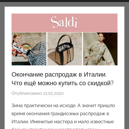
Окончание распродаж в Италии.
Что ещё можно купить со скидкой?
Опубликовано
21.02.2020
а
в
Зима практически на исходе. А значит пришло
т
время окончания грандиозных распродаж в
о
Италии. Именитые мастера и мало известные
р