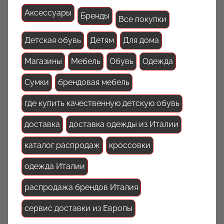
Аксессуары
Бренды
Все покупки
Детская обувь
Детям
Для дома
Магазины
Мебель
Обувь
Одежда
Сумки
брендовая мебель
где купить качественную детскую обувь
доставка
доставка одежды из Италии
каталог распродаж
кроссовки
одежда Италии
распродажа брендов Италия
сервис доставки из Европы