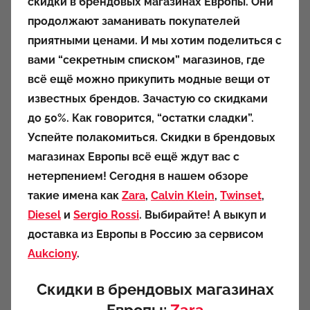
скидки в брендовых магазинах Европы. Они
о
продолжают заманивать покупателей
р
приятными ценами. И мы хотим поделиться с
о
вами “секретным списком” магазинов, где
м
всё ещё можно прикупить модные вещи от
a
u
известных брендов. Зачастую со скидками
k
до 50%. Как говорится, “остатки сладки”.
c
Успейте полакомиться. Скидки в брендовых
i
магазинах Европы всё ещё ждут вас с
o
нетерпением! Сегодня в нашем обзоре
n
такие имена как
Zara
,
Calvin Klein
,
Twinset
,
y
Diesel
и
Sergio Rossi
. Выбирайте! А
выкуп и
доставка из Европы в Россию за сервисом
Aukciony
.
Скидки в брендовых магазинах