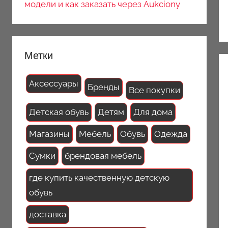
модели и как заказать через Aukciony
Метки
Аксессуары
Бренды
Все покупки
Детская обувь
Детям
Для дома
Магазины
Мебель
Обувь
Одежда
Сумки
брендовая мебель
где купить качественную детскую
обувь
доставка