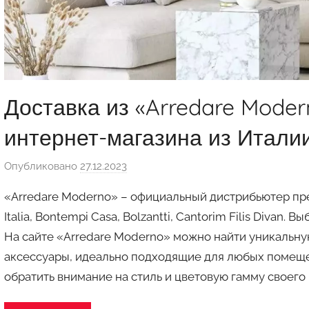
Доставка из «Arredare Moder
интернет-магазина из Итали
Опубликовано
27.12.2023
а
в
«Arredare Moderno» – официальный дистрибьютер пр
т
Italia, Bontempi Casa, Bolzantti, Cantorim Filis Divan
о
На сайте «Arredare Moderno» можно найти уникальну
р
аксессуары, идеально подходящие для любых помещ
о
м
обратить внимание на стиль и цветовую гамму своего 
a