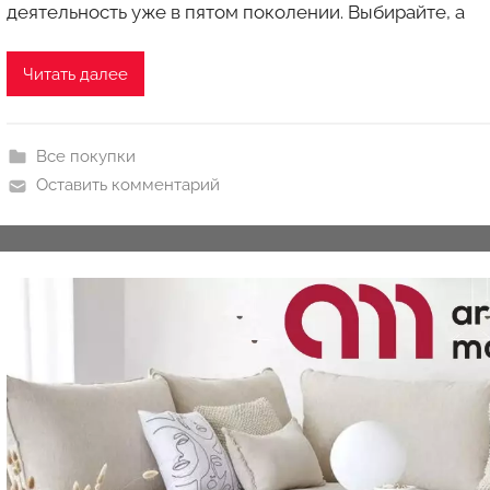
м
деятельность уже в пятом поколении. Выбирайте, а
a
u
Читать далее
k
c
i
Все покупки
o
Оставить комментарий
n
y