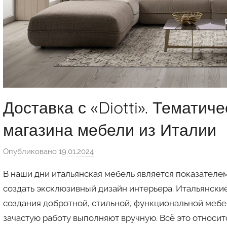
Доставка с «Diotti». Тематич
магазина мебели из Италии
Опубликовано
19.01.2024
а
в
В наши дни итальянская мебель является показателе
т
создать эксклюзивный дизайн интерьера. Итальянски
о
создания добротной, стильной, функциональной мебе
р
зачастую работу выполняют вручную. Всё это относитс
о