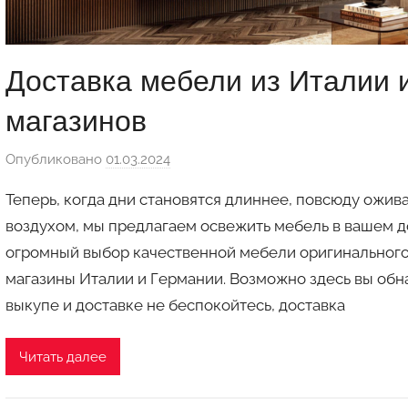
Доставка мебели из Италии 
магазинов
Опубликовано
01.03.2024
а
в
Теперь, когда дни становятся длиннее, повсюду ожив
т
воздухом, мы предлагаем освежить мебель в вашем 
о
огромный выбор качественной мебели оригинального 
р
магазины Италии и Германии. Возможно здесь вы обна
о
м
выкупе и доставке не беспокойтесь, доставка
a
u
Читать далее
k
c