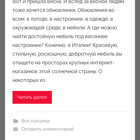
Вот и пришла весна. И вслед за весной людям
т
тоже хочется обновления. Обновления во
о
всем: в погоде, в настроении, в одежде, в
р
окружающей среде, в мебели. А где можно
о
найти достойную мебель под весеннее
м
настроение? Конечно, в Италии! Красивую,
a
u
стильную, роскошную, добротную мебель вы
k
отыщете на просторах крупных интернет-
c
магазинов этой солнечной страны. О
i
некоторых из
o
n
Читать далее
y
Все покупки
Оставить комментарий