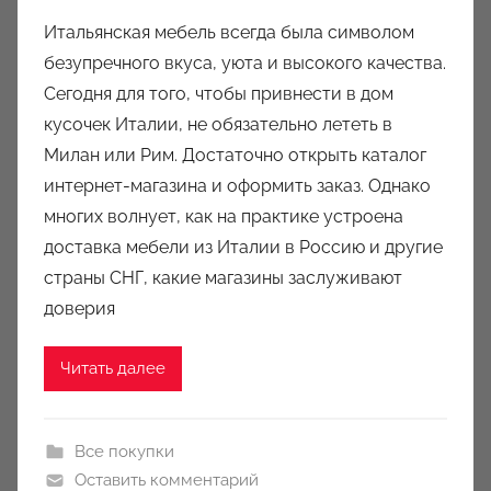
в
Итальянская мебель всегда была символом
т
безупречного вкуса, уюта и высокого качества.
о
Сегодня для того, чтобы привнести в дом
р
кусочек Италии, не обязательно лететь в
о
Милан или Рим. Достаточно открыть каталог
м
интернет-магазина и оформить заказ. Однако
a
u
многих волнует, как на практике устроена
k
доставка мебели из Италии в Россию и другие
c
страны СНГ, какие магазины заслуживают
i
доверия
o
n
Читать далее
y
Все покупки
Оставить комментарий