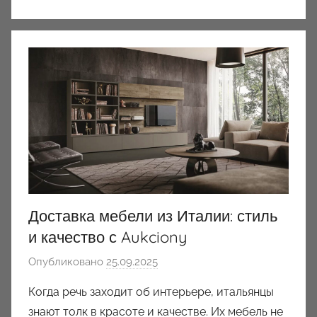
Доставка мебели из Италии: стиль
и качество с Aukciony
Опубликовано
25.09.2025
а
в
Когда речь заходит об интерьере, итальянцы
т
знают толк в красоте и качестве. Их мебель не