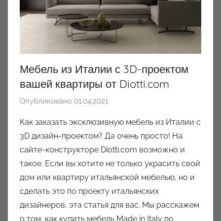
Мебель из Италии с 3D-проектом
вашей квартиры от Diotti.com
Опубликовано
01.04.2021
а
в
Как заказать эксклюзивную мебель из Италии с
т
3D дизайн-проектом? Да очень просто! На
о
сайте-конструкторе Diotti.com возможно и
р
такое. Если вы хотите не только украсить свой
о
дом или квартиру итальянской мебелью, но и
м
сделать это по проекту итальянских
a
u
дизайнеров, эта статья для вас. Мы расскажем
k
о том, как купить мебель Made in Italy по