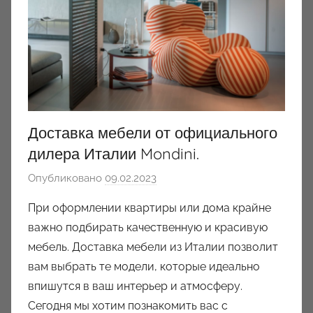
Доставка мебели от официального
дилера Италии Mondini.
Опубликовано
09.02.2023
а
в
При оформлении квартиры или дома крайне
т
важно подбирать качественную и красивую
о
мебель. Доставка мебели из Италии позволит
р
вам выбрать те модели, которые идеально
о
впишутся в ваш интерьер и атмосферу.
м
Сегодня мы хотим познакомить вас с
a