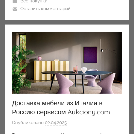
Все покупки
Оставить комментарий
Доставка мебели из Италии в
Россию сервисом Aukciony.com
Опубликовано
02.04.2025
а
в