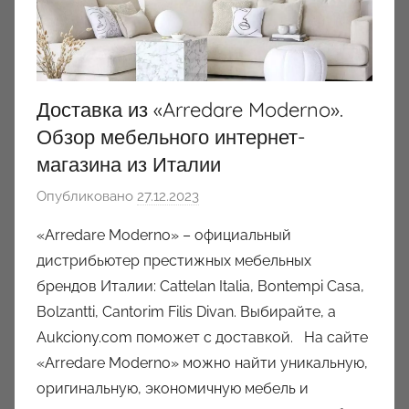
Доставка из «Arredare Moderno».
Обзор мебельного интернет-
магазина из Италии
Опубликовано
27.12.2023
а
в
«Arredare Moderno» – официальный
т
дистрибьютер престижных мебельных
о
брендов Италии: Cattelan Italia, Bontempi Casa,
р
Bolzantti, Cantorim Filis Divan. Выбирайте, а
о
Aukciony.com поможет с доставкой. На сайте
м
«Arredare Moderno» можно найти уникальную,
a
u
оригинальную, экономичную мебель и