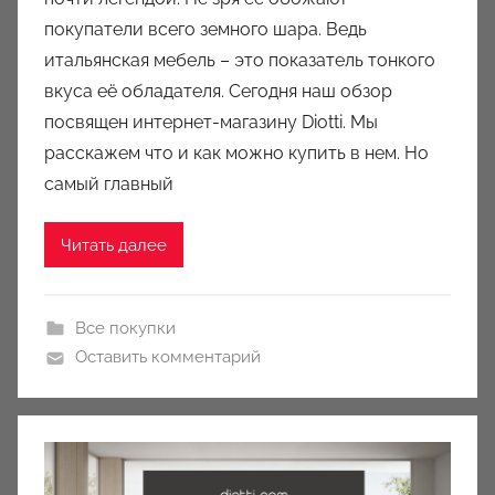
о
покупатели всего земного шара. Ведь
м
итальянская мебель – это показатель тонкого
a
u
вкуса её обладателя. Сегодня наш обзор
k
посвящен интернет-магазину Diotti. Мы
c
расскажем что и как можно купить в нем. Но
i
самый главный
o
n
Читать далее
y
Все покупки
Оставить комментарий