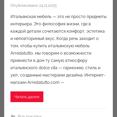
Опубликовано
24.11.2025
а
в
Итальянская мебель — это не просто предметы
т
интерьера. Это философия жизни, где в
о
каждой детали сочетаются комфорт, эстетика
р
и неповторимый вкус. Когда речь заходит о
о
том, чтобы купить итальянскую мебель
м
Arredatutto, мы говорим о возможности
a
u
привнести в дом ту самую атмосферу
k
итальянского dolce vita — гармонию, стиль и
c
уют, созданные мастерами дизайна. Интернет-
i
магазин Arredatutto.com —
o
n
Читать далее
y
Все покупки