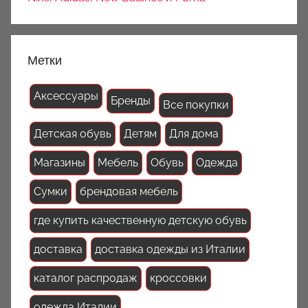
Метки
Аксессуары
Бренды
Все покупки
Детская обувь
Детям
Для дома
Магазины
Мебель
Обувь
Одежда
Сумки
брендовая мебель
где купить качественную детскую обувь
доставка
доставка одежды из Италии
каталог распродаж
кроссовки
одежда Италии