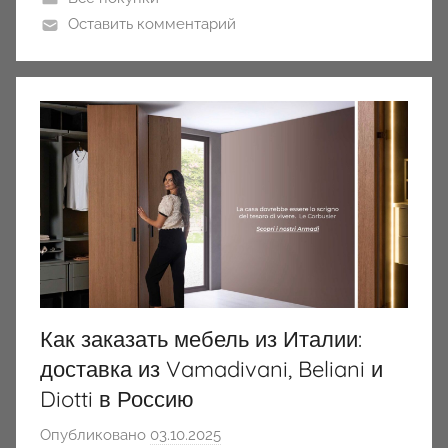
Оставить комментарий
Как заказать мебель из Италии:
доставка из Vamadivani, Beliani и
Diotti в Россию
Опубликовано
03.10.2025
а