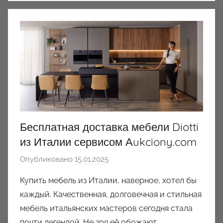
Бесплатная доставка мебели Diotti
из Италии сервисом Аukciony.com
Опубликовано
15.01.2025
а
в
Купить мебель из Италии, наверное, хотел бы
т
каждый. Качественная, долговечная и стильная
о
мебель итальянских мастеров сегодня стала
р
почти легендой. Не зря её обожают