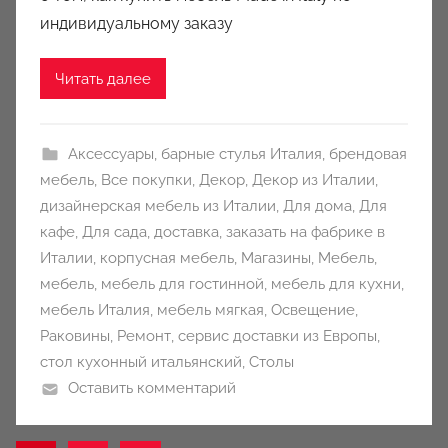
c
индивидуальному заказу
i
o
Читать далее
n
y
Аксессуары
,
барные стулья Италия
,
брендовая
мебель
,
Все покупки
,
Декор
,
Декор из Италии
,
дизайнерская мебель из Италии
,
Для дома
,
Для
кафе
,
Для сада
,
доставка
,
заказать на фабрике в
Италии
,
корпусная мебель
,
Магазины
,
Мебель
,
мебель
,
мебель для гостинной
,
мебель для кухни
,
мебель Италия
,
мебель мягкая
,
Освещение
,
Раковины
,
Ремонт
,
сервис доставки из Европы
,
стол кухонный итальянский
,
Столы
Оставить комментарий