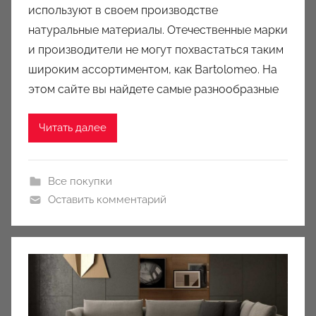
u
используют в своем производстве
k
натуральные материалы. Отечественные марки
c
и производители не могут похвастаться таким
i
широким ассортиментом, как Bartolomeo. На
o
этом сайте вы найдете самые разнообразные
n
y
Читать далее
Все покупки
Оставить комментарий