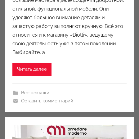
большие мастера в деле создания добротной,
м
стильной, функциональной мебели. Они
a
u
уделяют большое внимание деталям и
k
зачастую работу выполняют вручную. Всё это
c
относится и к магазину «Diotti», ведущему
i
свою деятельность уже в пятом поколении.
o
Выбирайте, а
n
y
Читать далее
Все покупки
Оставить комментарий