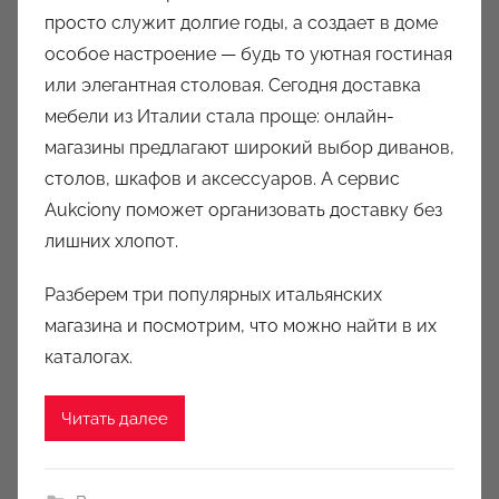
о
просто служит долгие годы, а создает в доме
р
особое настроение — будь то уютная гостиная
о
или элегантная столовая. Сегодня доставка
м
мебели из Италии стала проще: онлайн-
a
u
магазины предлагают широкий выбор диванов,
k
столов, шкафов и аксессуаров. А сервис
c
Aukciony поможет организовать доставку без
i
лишних хлопот.
o
n
Разберем три популярных итальянских
y
магазина и посмотрим, что можно найти в их
каталогах.
Читать далее