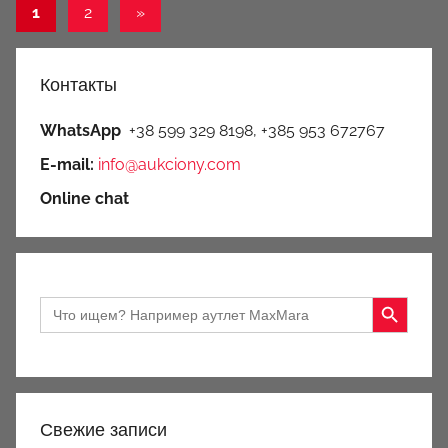
Пагинация
Следующие
1
2
»
записи
записей
Контакты
WhatsApp
+38 599 329 8198, +385 953 672767
E-mail:
info@aukciony.com
Online chat
Search Button
Search
for:
Свежие записи