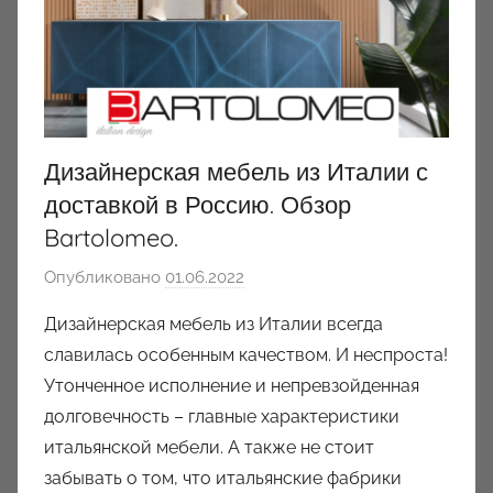
Дизайнерская мебель из Италии с
доставкой в Россию. Обзор
Bartolomeo.
Опубликовано
01.06.2022
а
в
Дизайнерская мебель из Италии всегда
т
славилась особенным качеством. И неспроста!
о
Утонченное исполнение и непревзойденная
р
долговечность – главные характеристики
о
итальянской мебели. А также не стоит
м
забывать о том, что итальянские фабрики
a