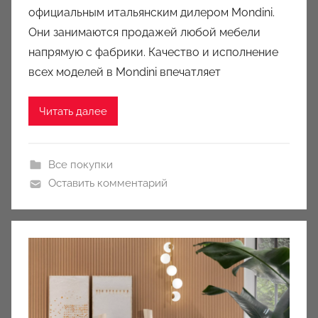
u
официальным итальянским дилером Mondini.
k
Они занимаются продажей любой мебели
c
напрямую с фабрики. Качество и исполнение
i
всех моделей в Mondini впечатляет
o
n
Читать далее
y
Все покупки
Оставить комментарий