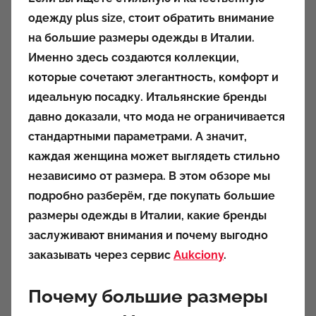
т
одежду plus size, стоит обратить внимание
о
на большие размеры одежды в Италии.
р
Именно здесь создаются коллекции,
о
которые сочетают элегантность, комфорт и
м
идеальную посадку. Итальянские бренды
a
u
давно доказали, что мода не ограничивается
k
стандартными параметрами. А значит,
c
каждая женщина может выглядеть стильно
i
независимо от размера. В этом обзоре мы
o
подробно разберём, где покупать большие
n
размеры одежды в Италии, какие бренды
y
заслуживают внимания и почему выгодно
заказывать через сервис
Aukciony
.
Почему большие размеры