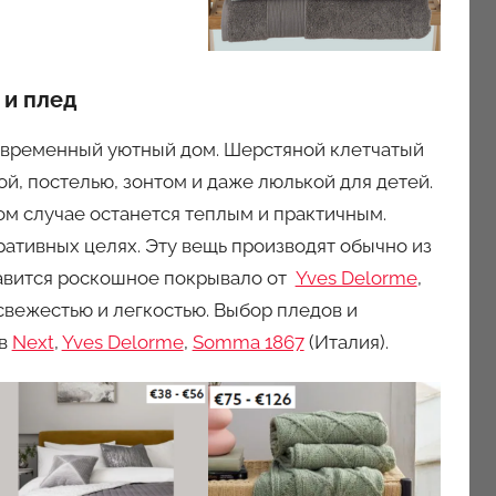
 и плед
овременный уютный дом. Шерстяной клетчатый
, постелью, зонтом и даже люлькой для детей.
ом случае останется теплым и практичным.
ративных целях. Эту вещь производят обычно из
нравится роскошное покрывало от
Yves Delorme
,
 свежестью и легкостью. Выбор пледов и
ов
Next
,
Yves Delorme
,
Somma 1867
(Италия).