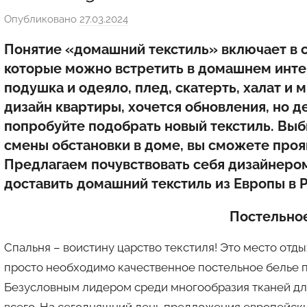
Опубликовано
27.03.2024
а
в
Понятие «домашний текстиль» включает в с
т
которые можно встретить в домашнем интер
о
подушка и одеяло, плед, скатерть, халат и 
р
дизайн квартиры, хочется обновления, но д
о
попробуйте подобрать новый текстиль. Выб
м
смены обстановки в доме, вы сможете проя
a
u
Предлагаем почувствовать себя дизайнеро
k
доставить домашний текстиль из Европы в 
c
Постельно
i
o
Спальня – воистину царство текстиля! Это место отды
n
просто необходимо качественное постельное белье п
y
Безусловным лидером среди многообразия тканей для
всего. На сегодняшний день предложения европейски