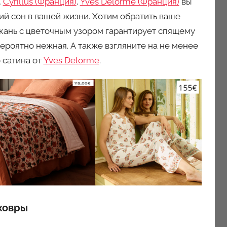
,
Cyrillus (Франция)
,
Yves Delorme (Франция)
вы
ий сон в вашей жизни. Хотим обратить ваше
ткань с цветочным узором гарантирует спящему
евероятно нежная. А также взгляните на не менее
 сатина от
Yves Delorme
.
ковры