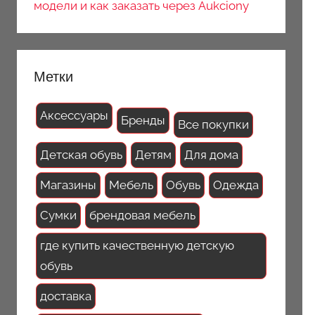
модели и как заказать через Aukciony
Метки
Аксессуары
Бренды
Все покупки
Детская обувь
Детям
Для дома
Магазины
Мебель
Обувь
Одежда
Сумки
брендовая мебель
где купить качественную детскую
обувь
доставка