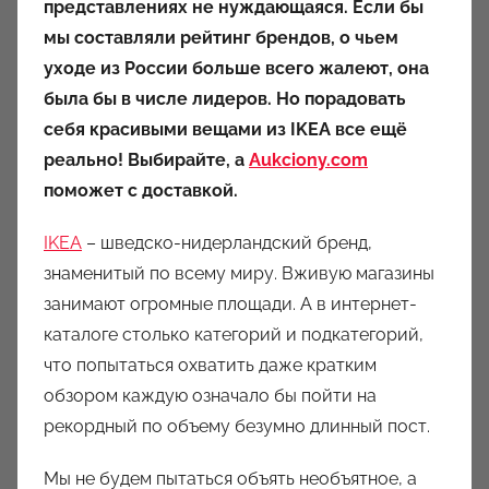
представлениях не нуждающаяся. Если бы
о
мы составляли рейтинг брендов, о чьем
р
уходе из России больше всего жалеют, она
о
была бы в числе лидеров. Но порадовать
м
себя красивыми вещами из IKEA все ещё
a
u
реально! Выбирайте, а
Aukciony.com
k
поможет с доставкой.
c
IKEA
– шведско-нидерландский бренд,
i
o
знаменитый по всему миру. Вживую магазины
n
занимают огромные площади. А в интернет-
y
каталоге столько категорий и подкатегорий,
что попытаться охватить даже кратким
обзором каждую означало бы пойти на
рекордный по объему безумно длинный пост.
Мы не будем пытаться объять необъятное, а