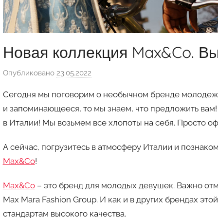
Новая коллекция Max&Co. Вы
Опубликовано
23.05.2022
а
в
Сегодня мы поговорим о необычном бренде молодежн
т
и запоминающееся, то мы знаем, что предложить вам
о
в Италии! Мы возьмем все хлопоты на себя. Просто о
р
о
А сейчас, погрузитесь в атмосферу Италии и познак
м
Max&Co
!
a
u
Max&Co
– это бренд для молодых девушек. Важно отм
k
Max Mara Fashion Group. И как и в других брендах это
c
i
стандартам высокого качества.