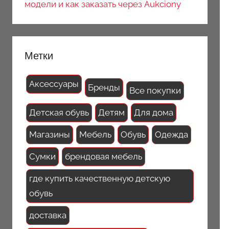
модели и как заказать через Aukciony
Метки
Аксессуары
Бренды
Все покупки
Детская обувь
Детям
Для дома
Магазины
Мебель
Обувь
Одежда
Сумки
брендовая мебель
где купить качественную детскую
обувь
доставка