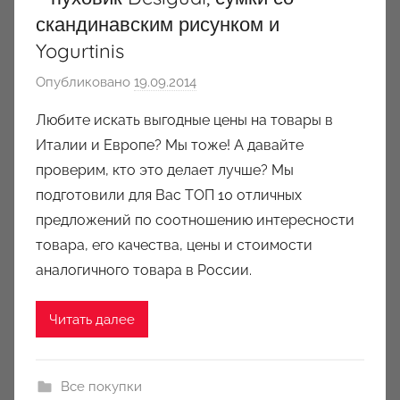
скандинавским рисунком и
Yogurtinis
Опубликовано
19.09.2014
а
в
Любите искать выгодные цены на товары в
т
Италии и Европе? Мы тоже! А давайте
о
проверим, кто это делает лучше? Мы
р
подготовили для Вас ТОП 10 отличных
о
предложений по соотношению интересности
м
товара, его качества, цены и стоимости
a
u
аналогичного товара в России.
k
c
Читать далее
i
o
n
Все покупки