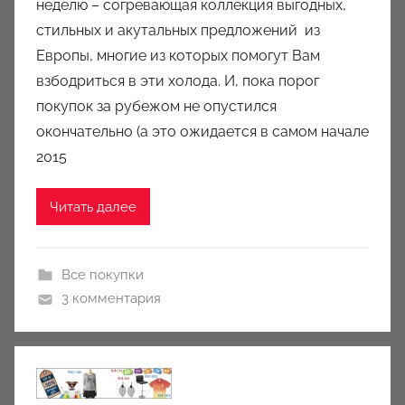
неделю – согревающая коллекция выгодных,
о
стильных и акутальных предложений из
м
Европы, многие из которых помогут Вам
a
u
взбодриться в эти холода. И, пока порог
k
покупок за рубежом не опустился
c
окончательно (а это ожидается в самом начале
i
2015
o
n
Читать далее
y
Все покупки
3 комментария