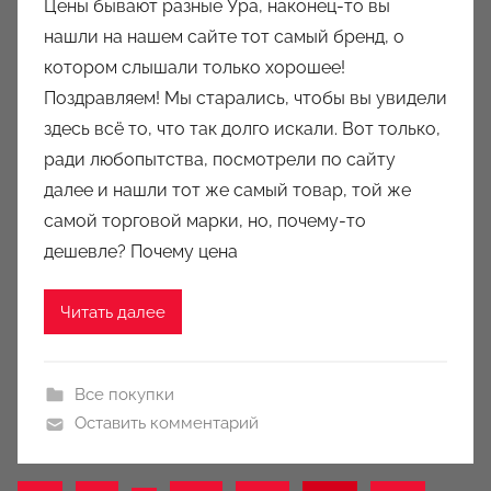
Цены бывают разные Ура, наконец-то вы
т
нашли на нашем сайте тот самый бренд, о
о
котором слышали только хорошее!
р
Поздравляем! Мы старались, чтобы вы увидели
о
здесь всё то, что так долго искали. Вот только,
м
ради любопытства, посмотрели по сайту
J
u
далее и нашли тот же самый товар, той же
l
самой торговой марки, но, почему-то
i
дешевле? Почему цена
e
t
Читать далее
a
B
o
Все покупки
s
Оставить комментарий
a
n