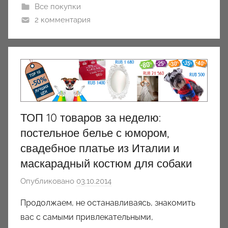
n
Все покупки
y
2 комментария
ТОП 10 товаров за неделю:
постельное белье с юмором,
свадебное платье из Италии и
маскарадный костюм для собаки
Опубликовано
03.10.2014
а
в
Продолжаем, не останавливаясь, знакомить
т
вас с самыми привлекательными,
о