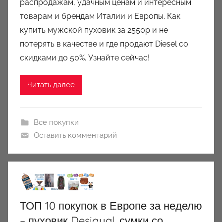
распродажам, удачным ценам и интересным
р
товарам и брендам Италии и Европы. Как
о
купить мужской пуховик за 2550р и не
м
потерять в качестве и где продают Diesel со
a
u
скидками до 50%. Узнайте сейчас!
k
c
Читать далее
i
o
n
Все покупки
y
Оставить комментарий
ТОП 10 покупок в Европе за неделю
– пуховик Desigual, сумки со