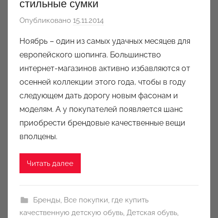
стильные сумки
Опубликовано
15.11.2014
а
в
Ноябрь – один из самых удачных месяцев для
т
европейского шопинга. Большинство
о
интернет-магазинов активно избавляются от
р
осенней коллекции этого года, чтобы в году
о
следующем дать дорогу новым фасонам и
м
моделям. А у покупателей появляется шанс
a
u
приобрести брендовые качественные вещи
k
вполцены.
c
i
Читать далее
o
n
y
Бренды
,
Все покупки
,
где купить
качественную детскую обувь
,
Детская обувь
,