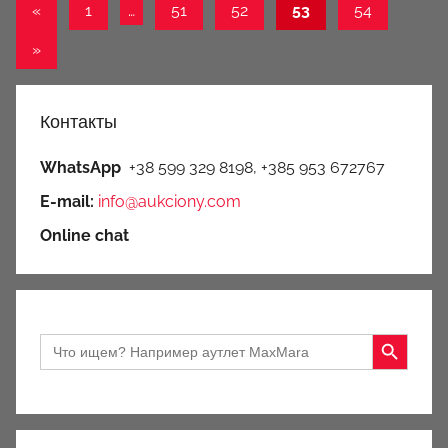
Пагинация
Предыдущие
q
«
1
…
51
52
53
54
u
записи
записей
Следующие
»
e
записи
t
Контакты
WhatsApp
+38 599 329 8198, +385 953 672767
E-mail:
info@aukciony.com
Online chat
Search Button
Search
for: