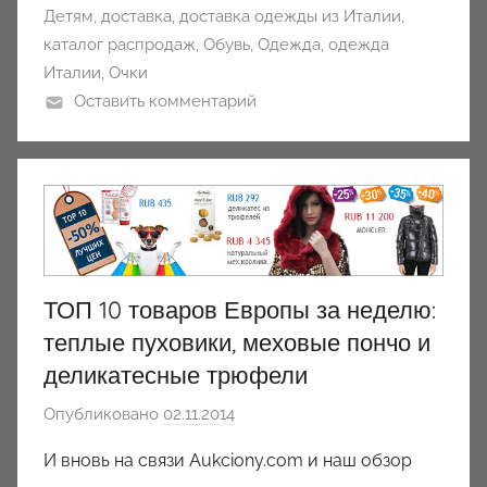
Детям
,
доставка
,
доставка одежды из Италии
,
каталог распродаж
,
Обувь
,
Одежда
,
одежда
Италии
,
Очки
Оставить комментарий
ТОП 10 товаров Европы за неделю:
теплые пуховики, меховые пончо и
деликатесные трюфели
Опубликовано
02.11.2014
а
в
И вновь на связи Aukciony.com и наш обзор
т