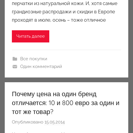
u
перчатки из натуральной кожи. И, хотя самые
k
грандиозные распродажи и скидки в Европе
c
проходят в июле, осень – тоже отличное
i
o
Читать далее
n
y
Все покупки
Один комментарий
Почему цена на один бренд
отличается: 10 и 800 евро за один и
тот же товар?
Опубликовано
15.05.2014
а
в