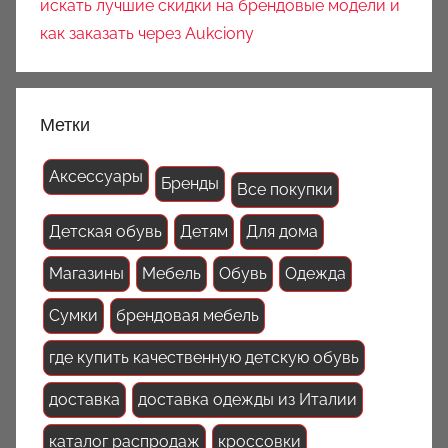
искать лучшие скидки на брендовые модели и
как заказать через Aukciony
Метки
Аксессуары
Бренды
Все покупки
Детская обувь
Детям
Для дома
Магазины
Мебель
Обувь
Одежда
Сумки
брендовая мебель
где купить качественную детскую обувь
доставка
доставка одежды из Италии
каталог распродаж
кроссовки