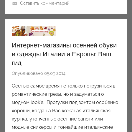
y
Оставить комментарий
Интернет-магазины осенней обуви
и одежды Италии и Европы: Ваш
гид
Опубликовано
05.09.2014
а
в
Осенью самое время не только погрузиться в
т
романтические грезы, но и задуматься о
о
модном look’е. Прогулки под зонтом особенно
р
хороши, когда на Вас кожаная итальянская
о
куртка, утонченные осенние сапоги или
м
модные сникерсы и тончайшие итальянские
a