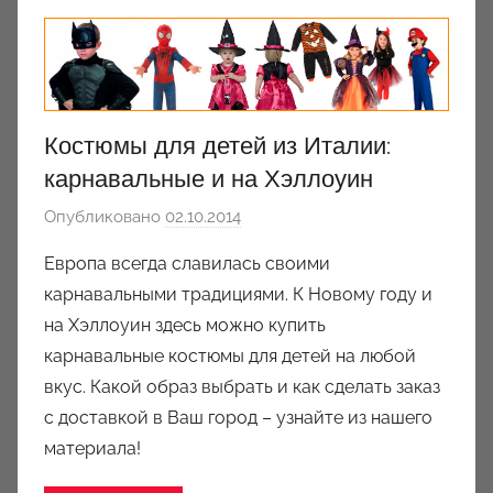
Костюмы для детей из Италии:
карнавальные и на Хэллоуин
Опубликовано
02.10.2014
а
в
Европа всегда славилась своими
т
карнавальными традициями. К Новому году и
о
на Хэллоуин здесь можно купить
р
карнавальные костюмы для детей на любой
о
вкус. Какой образ выбрать и как сделать заказ
м
с доставкой в Ваш город – узнайте из нашего
a
u
материала!
k