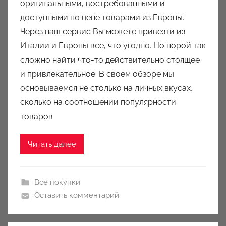
оригинальными, востребованными и
р
доступными по цене товарами из Европы.
о
Через наш сервис Вы можете привезти из
м
Италии и Европы все, что угодно. Но порой так
a
u
сложно найти что-то действительно стоящее
k
и привлекательное. В своем обзоре мы
c
основываемся не столько на личных вкусах,
i
сколько на соотношении популярности
o
товаров
n
y
Читать далее
Все покупки
Оставить комментарий