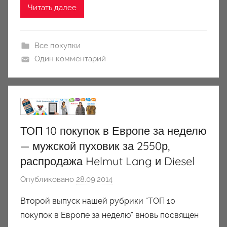
c
Читать далее
i
o
n
Все покупки
y
Один комментарий
ТОП 10 покупок в Европе за неделю
— мужской пуховик за 2550р,
распродажа Helmut Lang и Diesel
Опубликовано
28.09.2014
а
в
Второй выпуск нашей рубрики “ТОП 10
т
покупок в Европе за неделю” вновь посвящен
о