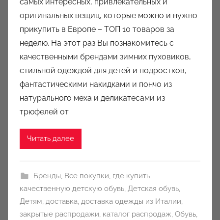
самых интересных, привлекательных и
о
оригинальных вещиц, которые можно и нужно
р
прикупить в Европе – ТОП 10 товаров за
о
неделю. На этот раз Вы познакомитесь с
м
качественными брендами зимних пуховиков,
a
u
стильной одеждой для детей и подростков,
k
фантастическими накидками и пончо из
c
натурального меха и деликатесами из
i
трюфелей от
o
n
Читать далее
y
Бренды
,
Все покупки
,
где купить
качественную детскую обувь
,
Детская обувь
,
Детям
,
доставка
,
доставка одежды из Италии
,
закрытые распродажи
,
каталог распродаж
,
Обувь
,