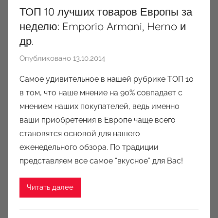
ТОП 10 лучших товаров Европы за
неделю: Emporio Armani, Herno и
др.
Опубликовано
13.10.2014
а
в
Самое удивительное в нашей рубрике ТОП 10
т
в том, что наше мнение на 90% совпадает с
о
мнением наших покупателей, ведь именно
р
ваши приобретения в Европе чаще всего
о
становятся основой для нашего
м
еженедельного обзора. По традиции
a
u
представляем все самое “вкусное” для Вас!
k
c
Читать далее
i
o