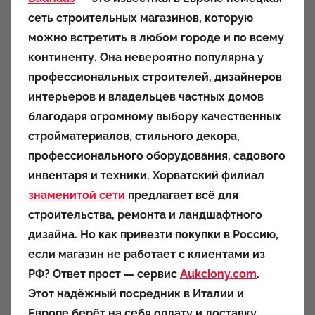
т
сеть строительных магазинов, которую
о
можно встретить в любом городе и по всему
р
континенту. Она невероятно популярна у
о
профессиональных строителей, дизайнеров
м
интерьеров и владельцев частных домов
a
u
благодаря огромному выбору качественных
k
стройматериалов, стильного декора,
c
профессионального оборудования, садового
i
инвентаря и техники. Хорватский филиал
o
знаменитой сети
предлагает всё для
n
строительства, ремонта и ландшафтного
y
дизайна. Но как привезти покупки в Россию,
если магазин не работает с клиентами из
РФ? Ответ прост — сервис
Aukciony.com
.
Этот надёжный посредник в Италии и
Европе берёт на себя оплату и доставку