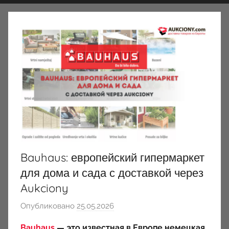
Bauhaus: европейский гипермаркет
для дома и сада с доставкой через
Aukciony
Опубликовано
25.05.2026
а
в
Bauhaus
— это известная в Европе немецкая