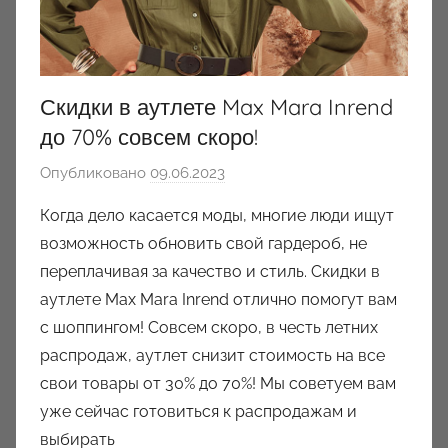
Скидки в аутлете Max Mara Inrend
до 70% совсем скоро!
Опубликовано
09.06.2023
а
в
Когда дело касается моды, многие люди ищут
т
возможность обновить свой гардероб, не
о
переплачивая за качество и стиль. Скидки в
р
аутлете Max Mara Inrend отлично помогут вам
о
с шоппингом! Совсем скоро, в честь летних
м
распродаж, аутлет снизит стоимость на все
a
u
свои товары от 30% до 70%! Мы советуем вам
k
уже сейчас готовиться к распродажам и
c
выбирать