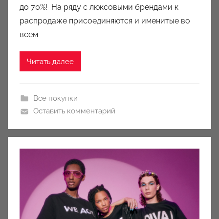
k
до 70%! На ряду с люксовыми брендами к
c
распродаже присоединяются и именитые во
i
всем
o
n
Читать далее
y
Все покупки
Оставить комментарий