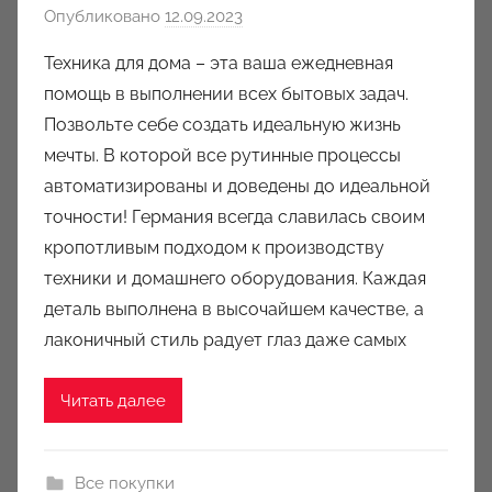
Опубликовано
12.09.2023
а
в
Техника для дома – эта ваша ежедневная
т
помощь в выполнении всех бытовых задач.
о
Позвольте себе создать идеальную жизнь
р
мечты. В которой все рутинные процессы
о
автоматизированы и доведены до идеальной
м
точности! Германия всегда славилась своим
a
u
кропотливым подходом к производству
k
техники и домашнего оборудования. Каждая
c
деталь выполнена в высочайшем качестве, а
i
лаконичный стиль радует глаз даже самых
o
n
Читать далее
y
Все покупки