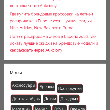
доставка через Aukciony
Где купить брендовые кроссовки на летней
распродаже в Европе 2026: лучшие скидки
Nike, Adidas, New Balance и Puma
Летняя распродажа очков в Европе 2026: где
искать лучшие скидки на брендовые модели и
как заказать через Aukciony
Метки
Аксессуары
Бренды
Все покупки
Детская обувь
Детям
Для дома
Магазины
Мебель
Обувь
Одежда