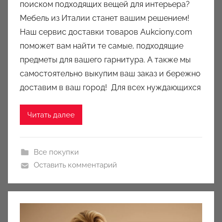
поиском подходящих вещей для интерьера?
р
Мебель из Италии станет вашим решением!
о
Наш сервис доставки товаров Aukciony.com
м
поможет вам найти те самые, подходящие
a
u
предметы для вашего гарнитура. А также мы
k
самостоятельно выкупим ваш заказ и бережно
c
доставим в ваш город! Для всех нуждающихся
i
o
Читать далее
n
y
Все покупки
Оставить комментарий