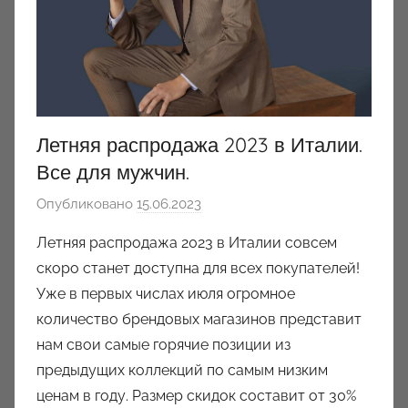
Летняя распродажа 2023 в Италии.
Все для мужчин.
Опубликовано
15.06.2023
а
в
Летняя распродажа 2023 в Италии совсем
т
скоро станет доступна для всех покупателей!
о
Уже в первых числах июля огромное
р
количество брендовых магазинов представит
о
нам свои самые горячие позиции из
м
предыдущих коллекций по самым низким
a
u
ценам в году. Размер скидок составит от 30%