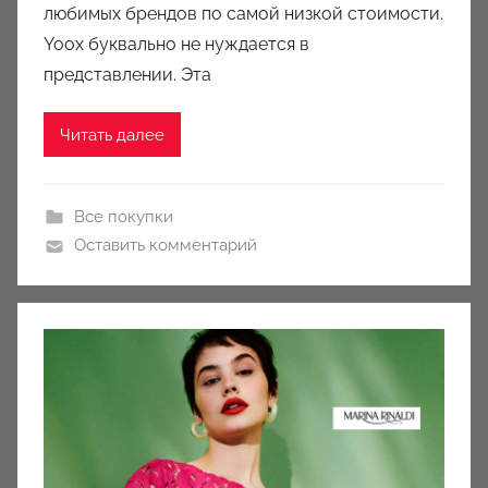
c
любимых брендов по самой низкой стоимости.
i
Yoox буквально не нуждается в
o
представлении. Эта
n
y
Читать далее
Все покупки
Оставить комментарий