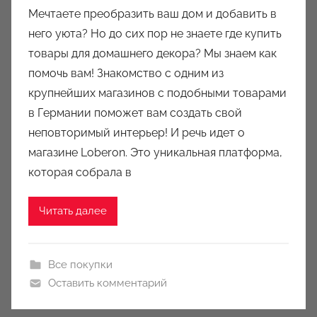
в
Мечтаете преобразить ваш дом и добавить в
т
него уюта? Но до сих пор не знаете где купить
о
товары для домашнего декора? Мы знаем как
р
помочь вам! Знакомство с одним из
о
крупнейших магазинов с подобными товарами
м
в Германии поможет вам создать свой
a
u
неповторимый интерьер! И речь идет о
k
магазине Loberon. Это уникальная платформа,
c
которая собрала в
i
o
Читать далее
n
y
Все покупки
Оставить комментарий