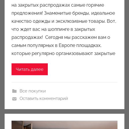
на закрытых распродажах самые горячие
о
предложения! Знаменитые бренды, идеальное
м
качество одежды и эксклюзивные товары. Вот,
a
u
что ждет вас на шоппинге в закрытых
k
распродажах! Сегодня мы расскажем вам о
c
самым популярных в Европе площадках,
i
которые регулярно организовывают закрытые
o
n
Читать далее
y
Все покупки
Оставить комментарий