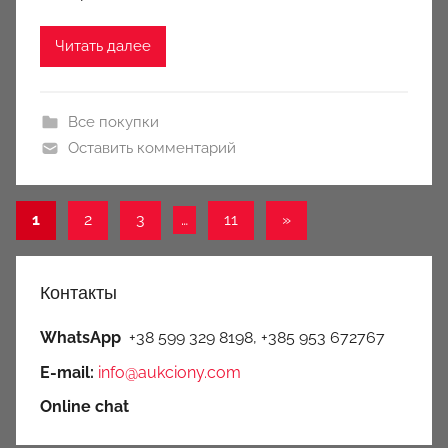
i
o
Читать далее
n
y
Все покупки
Оставить комментарий
Пагинация
Следующие
1
2
3
…
11
»
записи
записей
Контакты
WhatsApp
+38 599 329 8198, +385 953 672767
E-mail:
info@aukciony.com
Online chat