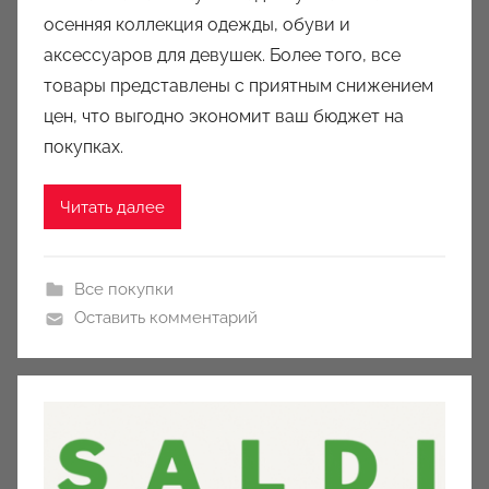
осенняя коллекция одежды, обуви и
a
u
аксессуаров для девушек. Более того, все
k
товары представлены с приятным снижением
c
цен, что выгодно экономит ваш бюджет на
i
покупках.
o
n
Читать далее
y
Все покупки
Оставить комментарий