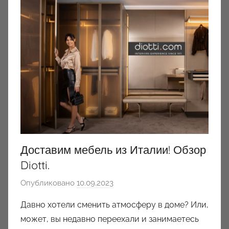
Доставим мебель из Италии! Обзор
Diotti.
Опубликовано
10.09.2023
а
в
Давно хотели сменить атмосферу в доме? Или,
т
может, вы недавно переехали и занимаетесь
о