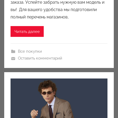
k
заказа. Успейте забрать нужную вам модель и
c
вы! Для вашего удобства мы подготовили
i
полный перечень магазинов,
o
n
Читать далее
y
Все покупки
Оставить комментарий