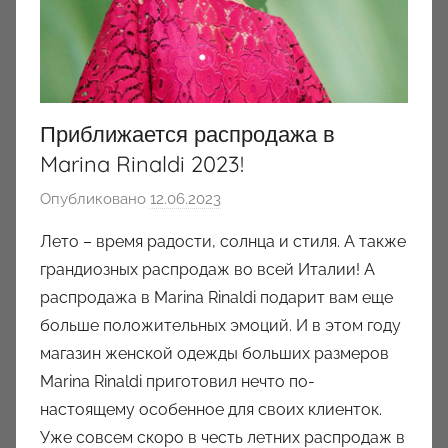
Приближается распродажа в
Marina Rinaldi 2023!
Опубликовано
12.06.2023
а
в
Лето – время радости, солнца и стиля. А также
т
грандиозных распродаж во всей Италии! А
о
распродажа в Marina Rinaldi подарит вам еще
р
больше положительных эмоций. И в этом году
о
магазин женской одежды больших размеров
м
Marina Rinaldi приготовил нечто по-
a
u
настоящему особенное для своих клиенток.
k
Уже совсем скоро в честь летних распродаж в