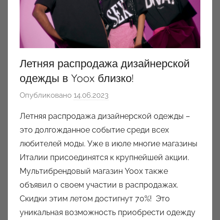
Летняя распродажа дизайнерской
одежды в Yoox близко!
Опубликовано
14.06.2023
а
в
Летняя распродажа дизайнерской одежды –
т
это долгожданное событие среди всех
о
любителей моды. Уже в июле многие магазины
р
Италии присоединятся к крупнейшей акции.
о
Мультибрендовый магазин Yoox также
м
объявил о своем участии в распродажах.
a
u
Скидки этим летом достигнут 70%! Это
k
уникальная возможность приобрести одежду