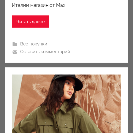
c
Италии магазин от Max
i
o
Читать далее
n
y
Все покупки
Оставить комментарий