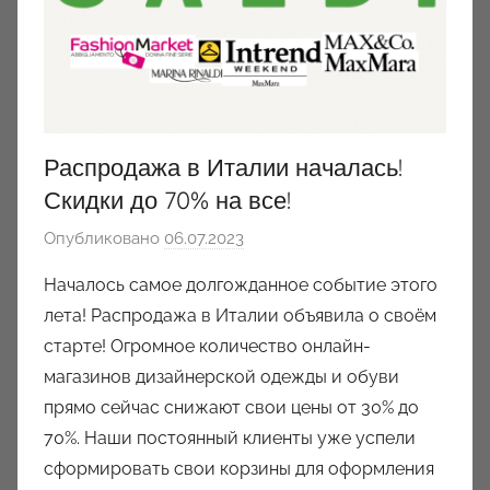
Распродажа в Италии началась!
Скидки до 70% на все!
Опубликовано
06.07.2023
а
в
Началось самое долгожданное событие этого
т
лета! Распродажа в Италии объявила о своём
о
старте! Огромное количество онлайн-
р
магазинов дизайнерской одежды и обуви
о
прямо сейчас снижают свои цены от 30% до
м
70%. Наши постоянный клиенты уже успели
a
u
сформировать свои корзины для оформления