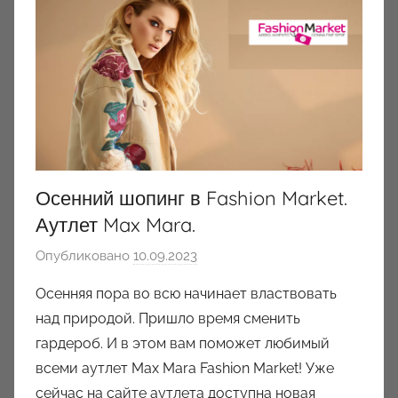
Осенний шопинг в Fashion Market.
Аутлет Max Mara.
Опубликовано
10.09.2023
а
в
Осенняя пора во всю начинает властвовать
т
над природой. Пришло время сменить
о
гардероб. И в этом вам поможет любимый
р
всеми аутлет Max Mara Fashion Market! Уже
о
сейчас на сайте аутлета доступна новая
м