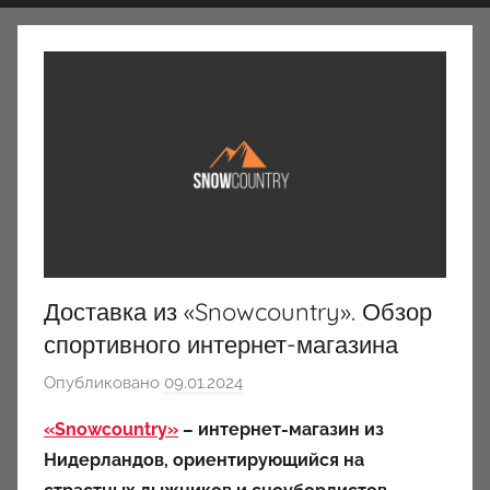
Доставка из «Snowcountry». Обзор
спортивного интернет-магазина
Опубликовано
09.01.2024
а
в
«Snowcountry»
– интернет-магазин из
т
Нидерландов, ориентирующийся на
о