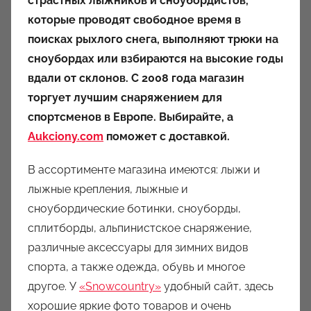
страстных лыжников и сноубордистов,
р
которые проводят свободное время в
о
поисках рыхлого снега, выполняют трюки на
м
сноубордах или взбираются на высокие годы
a
u
вдали от склонов. С 2008 года магазин
k
торгует лучшим снаряжением для
c
спортсменов в Европе. Выбирайте, а
i
Aukciony.com
поможет с доставкой.
o
n
В ассортименте магазина имеются: лыжи и
y
лыжные крепления, лыжные и
сноубордические ботинки, сноуборды,
сплитборды, альпинистское снаряжение,
различные аксессуары для зимних видов
спорта, а также одежда, обувь и многое
другое. У
«Snowcountry»
удобный сайт, здесь
хорошие яркие фото товаров и очень